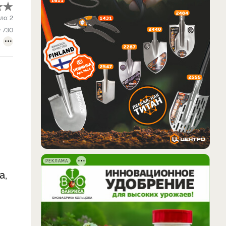
ло:
2
730
РЕКЛАМА
а,