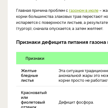
Главная причина проблем с
газоном в июле
– жа
корни большинства злаковых трав перестают но
испаряется с поверхности листьев, а результат
(тургор), сначала опускается, а затем желтеет.
Признаки дефицита питания газона 
Признаки
Желтые
Эта ситуация традиционно
бледные
аномальной жары это мож
листья
корни просто не работают
Красноватый
или
фиолетовый
Дефицит фосфора.
оттенок