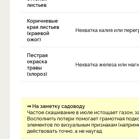
листьев
Коричневые
края листьев
Нехватка калия или перег
(краевой
ожог)
Пестрая
окраска
Нехватка железа или магн
травы
(хлороз)
⇒ На заметку садоводу
Частое скашивание в июле истощает газон, за
Восполнить потери помогает грамотная подко
элементов по визуальным признакам (например
действовать точно, а не наугад.