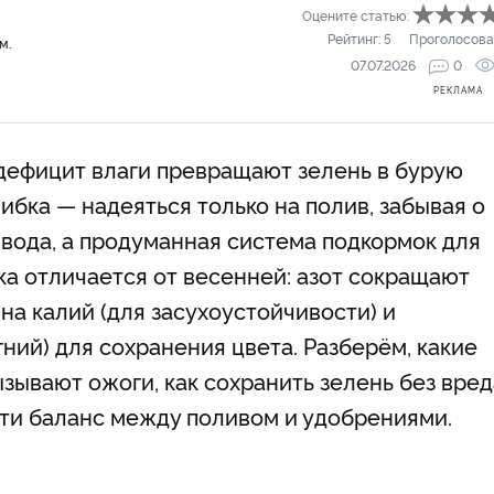
Оцените статью:
Рейтинг:
5
Проголосова
м.
07.07.2026
0
РЕКЛАМА
 дефицит влаги превращают зелень в бурую
бка — надеяться только на полив, забывая о
е вода, а продуманная система подкормок для
ка отличается от весенней: азот сокращают
 на калий (для засухоустойчивости) и
ний) для сохранения цвета. Разберём, какие
зывают ожоги, как сохранить зелень без вред
йти баланс между поливом и удобрениями.