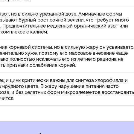
зот, но в сильно урезанной дозе. Аммиачные формы
зывают бурный рост сочной зелени, что требует много
и. Предпочтительнее медленный органический азот или
 комплексе с калием.
ния корневой системы, но в сильную жару он усваиваетс
ачительно хуже, поэтому его массовое внесение чаще
нако полностью исключать его из летнего рациона не
сть признаки ослабления корней.
ец и цинк критически важны для синтеза хлорофилла и
умрудного цвета. В жару нарушение питания часто
роза, и без хелатных форм микроэлементов восстановить
чится.