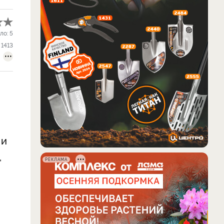
ло:
5
1413
 и
,
РЕКЛАМА