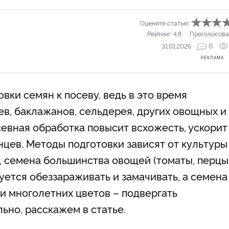
Оцените статью:
Рейтинг:
4.8
Проголосова
31.01.2026
0
РЕКЛАМА
вки семян к посеву, ведь в это время
в, баклажанов, сельдерея, других овощных и
севная обработка повысит всхожесть, ускорит
цев. Методы подготовки зависят от культуры
, семена большинства овощей (томаты, перцы
уется обеззараживать и замачивать, а семена
 и многолетних цветов – подвергать
льно, расскажем в статье.