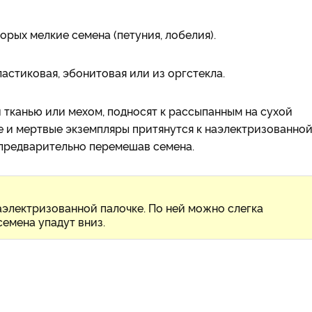
торых мелкие семена (петуния, лобелия).
астиковая, эбонитовая или из оргстекла.
 тканью или мехом, подносят к рассыпанным на сухой
ие и мертвые экземпляры притянутся к наэлектризованно
 предварительно перемешав семена.
аэлектризованной палочке. По ней можно слегка
семена упадут вниз.