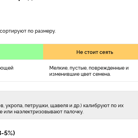
 сортируют по размеру.
Не стоит сеять
ующей
Мелкие, пустые, поврежденные и
изменившие цвет семена.
, укропа, петрушки, щавеля и др.) калибруют по их
е или наэлектризовывают палочку.
3-5%)