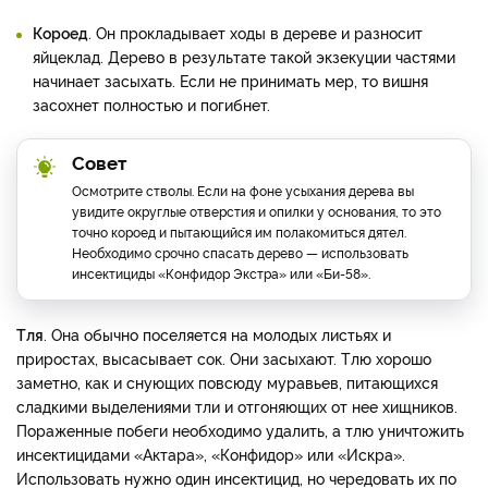
Короед
. Он прокладывает ходы в дереве и разносит
яйцеклад. Дерево в результате такой экзекуции частями
начинает засыхать. Если не принимать мер, то вишня
засохнет полностью и погибнет.
Совет
Осмотрите стволы. Если на фоне усыхания дерева вы
увидите округлые отверстия и опилки у основания, то это
точно короед и пытающийся им полакомиться дятел.
Необходимо срочно спасать дерево — использовать
инсектициды «Конфидор Экстра» или «Би-58».
Тля
. Она обычно поселяется на молодых листьях и
приростах, высасывает сок. Они засыхают. Тлю хорошо
заметно, как и снующих повсюду муравьев, питающихся
сладкими выделениями тли и отгоняющих от нее хищников.
Пораженные побеги необходимо удалить, а тлю уничтожить
инсектицидами «Актара», «Конфидор» или «Искра».
Использовать нужно один инсектицид, но чередовать их по