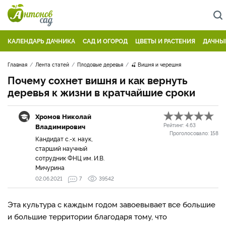
КАЛЕНДАРЬ ДАЧНИКА
САД И ОГОРОД
ЦВЕТЫ И РАСТЕНИЯ
ДАЧНЫ
Главная
Лента статей
Плодовые деревья
🍒 Вишня и черешня
Почему сохнет вишня и как вернуть
деревья к жизни в кратчайшие сроки
Хромов Николай
Владимирович
Рейтинг:
4.63
Проголосовало:
158
Кандидат с.-х. наук,
старший научный
сотрудник ФНЦ им. И.В.
Мичурина
02.06.2021
7
39542
Эта культура с каждым годом завоевывает все большие
и большие территории благодаря тому, что