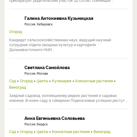
преобразует родительский участок (12 соток), совмещая ...
Галина Антониевна Кузьмицкая
Россия, Хабаровск
Огород
Кандидат сельскохозяйственных наук, ведущий научный
сотрудник отдела овощных культур и картофеля
Дальневосточного НИИ ...
Светлана Самойлова
Россия, Москва
Сад
Огород
Цветы
Кулинария
Комнатные растения
Виноград
Заядлый садовод, коллекционер редких растений и садовых
новинок. В моем саду в северном Подмосковье успешно растут ...
Анна Евгеньевна Соловьева
Россия, Бердск
Сад
Огород
Цветы
Комнатные растения
Виноград