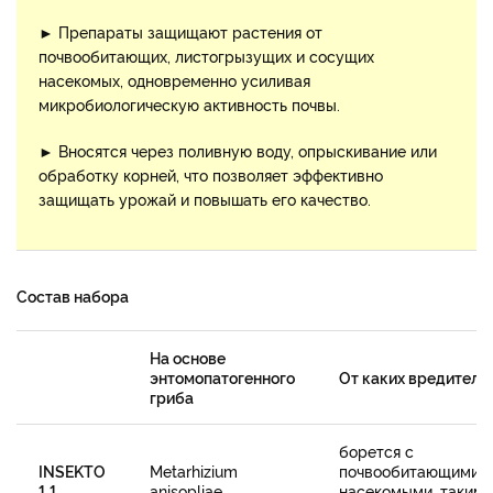
► Препараты защищают растения от
почвообитающих, листогрызущих и сосущих
насекомых, одновременно усиливая
микробиологическую активность почвы.
► Вносятся через поливную воду, опрыскивание или
обработку корней, что позволяет эффективно
защищать урожай и повышать его качество.
Состав набора
На основе
энтомопатогенного
От каких вредителе
гриба
борется с
INSEKTO
Metarhizium
почвообитающими
1.1
anisopliae
насекомыми, такими