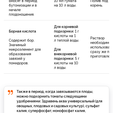
Вносят в период
10 мл гумата
Полив под
бутонизации и в
на 10 л воды.
корень.
начале
плодоношения.
Для корневой
Борная кислота
подкормки
: 1 г
кислоты на 1
Раствор
Содержит бор.
л теплой воды.
необходимо
Значимый
использоват
микроэлемент для
Для
сразу же по
образования
внекорневой
приготовлени
завязей у
подкормки
: 5 г
помидоров.
кислоты на 10
л воды.
Также в период, когда завязываются плоды,
можно подкормить томаты следующими
удобрениями: Здравень аква универсальный (для
овощных, плодовых и садовых культур), сульфат
калия, суперфосфат, монофосфат калия,