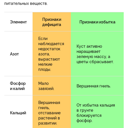
питательных веществ.
Признаки
Элемент
Признаки избытка
дефицита
Если
наблюдается
Куст активно
недостаток
наращивает
Азот
азота,
зеленую массу, а
вырастают
цветы сбрасывает.
мелкие
плоды.
Фосфор
Мало
Вершинная гниль.
и калий
завязей.
Вершинная
От избытка кальция
гниль,
в грунте
Кальций
отставание
блокируется
растений в
фосфор.
развитии.