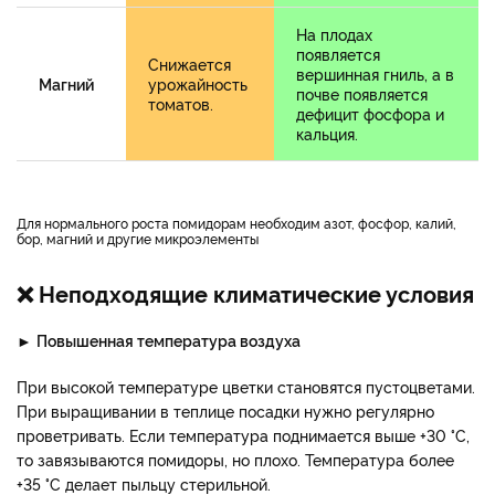
На плодах
появляется
Снижается
вершинная гниль, а в
Магний
урожайность
почве появляется
томатов.
дефицит фосфора и
кальция.
Для нормального роста помидорам необходим азот, фосфор, калий,
бор, магний и другие микроэлементы
❌ Неподходящие климатические условия
►
Повышенная температура воздуха
При высокой температуре цветки становятся пустоцветами.
При выращивании в теплице посадки нужно регулярно
проветривать. Если температура поднимается выше +30 °С,
то завязываются помидоры, но плохо. Температура более
+35 °С делает пыльцу стерильной.