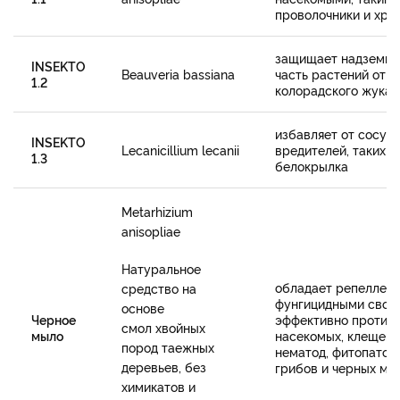
проволочники и хру
защищает надземн
INSEKTO
Beauveria bassiana
часть растений от
1.2
колорадского жука
избавляет от сосущ
INSEKTO
Lecanicillium lecanii
вредителей, таких ка
1.3
белокрылка
Metarhizium
anisopliae
Натуральное
обладает репеллен
средство на
фунгицидными свой
основе
Черное
эффективно против
смол хвойных
мыло
насекомых, клещей,
пород таежных
нематод, фитопатог
деревьев, без
грибов и черных му
химикатов и