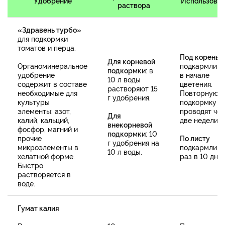
Удобрение
Использова
раствора
«Здравень турбо»
для подкормки
томатов и перца.
Под корень
Для корневой
Органоминеральное
подкармлив
подкормки
: в
удобрение
в начале
10 л воды
содержит в составе
цветения.
растворяют 15
необходимые для
Повторную
г удобрения.
культуры
подкормку
элементы: азот,
проводят че
Для
калий, кальций,
две недели.
внекорневой
фосфор, магний и
подкормки
: 10
прочие
По листу
г удобрения на
микроэлементы в
подкармлив
10 л воды.
хелатной форме.
раз в 10 дне
Быстро
растворяется в
воде.
Гумат калия