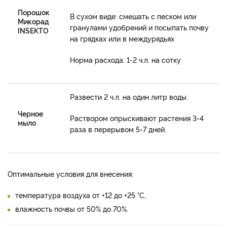
Порошок
В сухом виде: смешать с песком или
Микорад
гранулами удобрений и посыпать почву
INSEKTO
на грядках или в междурядьях
Норма расхода: 1-2 ч.л. на сотку
Развести 2 ч.л. на один литр воды.
Черное
Раствором опрыскивают растения 3-4
мыло
раза в перерывом 5-7 дней.
Оптимальные условия для внесения:
температура воздуха от +12 до +25 °С,
Наборы Микорад – это эффективный и полностью экологически
влажность почвы от 50% до 70%.
чистый, биоразлагаемый продукт