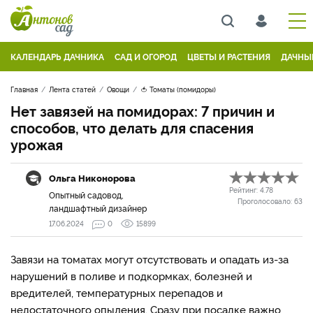
КАЛЕНДАРЬ ДАЧНИКА
САД И ОГОРОД
ЦВЕТЫ И РАСТЕНИЯ
ДАЧНЫ
Главная
Лента статей
Овощи
🍅 Томаты (помидоры)
Нет завязей на помидорах: 7 причин и
способов, что делать для спасения
урожая
Ольга Никонорова
Рейтинг:
4.78
Опытный садовод,
Проголосовало:
63
ландшафтный дизайнер
17.06.2024
0
15899
Завязи на томатах могут отсутствовать и опадать из-за
нарушений в поливе и подкормках, болезней и
вредителей, температурных перепадов и
недостаточного опыления. Сразу при посадке важно