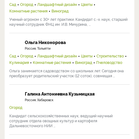
Сад
Огород
Ландшафтный дизайн
Цветы
Комнатные растения
Виноград
Ученый-агроном с 30+ лет практики. Кандидат с.-х. наук, старший
научный сотрудник ФНЦ им. И.В. Мичурина, ...
Ольга Никонорова
Россия, Тольятти
Сад
Огород
Ландшафтный дизайн
Цветы
Строительство
Кулинария
Комнатные растения
Виноград
Пчеловодство
Ольга занимается садоводством со школьных лет. Сегодня она
преобразует родительский участок (12 соток), совмещая ...
Галина Антониевна Кузьмицкая
Россия, Хабаровск
Огород
Кандидат сельскохозяйственных наук, ведущий научный
сотрудник отдела овощных культур и картофеля
Дальневосточного НИИ ...