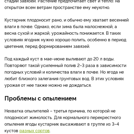
стадии завязей. Растение предпочитает свет и тепло: на
открытом всем ветрам пространстве ему неуютно.
Кустарник плодоносит рано, и обычно ему хватает весенней
влаги в почве. Однако, если зима была малоснежной, а
весна сухой и жаркой, урожайность понижается. В таких
условиях ягодник нужно хорошо полить, особенно в период
цветения, перед формированием завязей.
Под каждый куст в мае–июне выливают до 20 л воды.
Повторяют такой усиленный полив 2–3 раза в зависимости
погодных условий и количества влаги в почве. Но ягода не
любит близкого залегания грунтовых вод. В этих условиях
урожая от нее также можно не дождаться.
Проблемы с опылением
Нехватка опылителей – третья причина, по которой не
плодоносит жимолость. Для нормального перекрестного
опыления ягоды кустарник высаживают в группе из 3–4
кустов
разных сортов
.