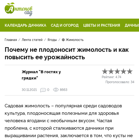
КАЛЕНДАРЬ ДАЧНИКА
САД И ОГОРОД
ЦВЕТЫ И РАСТЕНИЯ
ДАЧНЫ
Главная
Лента статей
Ягоды
🔵 Жимолость
Почему не плодоносит жимолость и как
повысить ее урожайность
Журнал "В гостях у
грядки"
Рейтинг:
4.74
Проголосовало:
34
30.11.2021
0
8663
Садовая жимолость – популярная среди садоводов
культура, плодоносящая полезными для здоровья
человека ягодами с необычным вкусом. Частая
проблема, с которой сталкиваются дачники при
выращивании растения, заключается в том, что кусты не