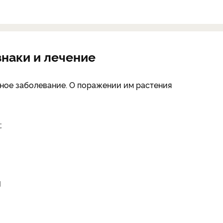
знаки и лечение
сное заболевание. О поражении им растения
;
и