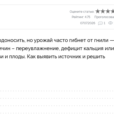
Оцените статью:
Рейтинг:
4.75
Проголосова
07.07.2026
1
доносить, но урожай часто гибнет от гнили 
ричин – переувлажнение, дефицит кальция или
зи и плоды. Как выявить источник и решить