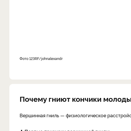
фото 123RF/johnalexandr
Почему гниют кончики молоды
Вершинная гниль — физиологическое расстройс