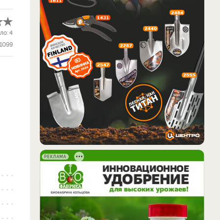
ло:
4
1099
—
РЕКЛАМА