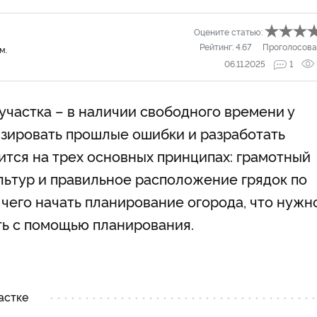
Оцените статью:
Рейтинг:
4.67
Проголосова
м.
06.11.2025
1
частка – в наличии свободного времени у
изировать прошлые ошибки и разработать
ится на трех основных принципах: грамотный
льтур и правильное расположение грядок по
с чего начать планирование огорода, что нужн
ть с помощью планирования.
астке