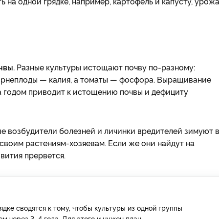
ть на одной грядке, например, картофель и капусту, урож
чвы.
Разные культуры истощают почву по-разному:
корнеплоды — калия, а томаты — фосфора. Выращивание
за годом приводит к истощению почвы и дефициту
е возбудители болезней и личинки вредителей зимуют 
 своим растениям-хозяевам. Если же они найдут на
звития прервется.
дке сводятся к тому, чтобы культуры из одной группы
м через 3–4 года. Для этого и нужен план.