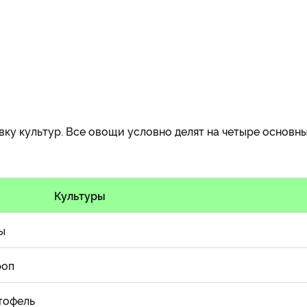
ку культур. Все овощи условно делят на четыре основн
Культуры
ы
роп
ртофель