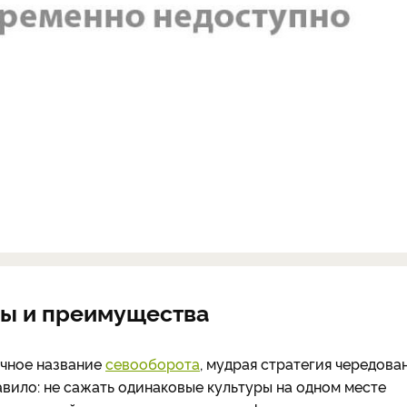
пы и преимущества
учное название
севооборота
, мудрая стратегия чередова
авило: не сажать одинаковые культуры на одном месте