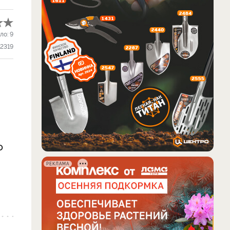
ло:
9
2319
о
РЕКЛАМА