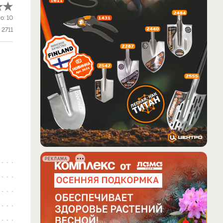
о:
10
2711
РЕКЛАМА