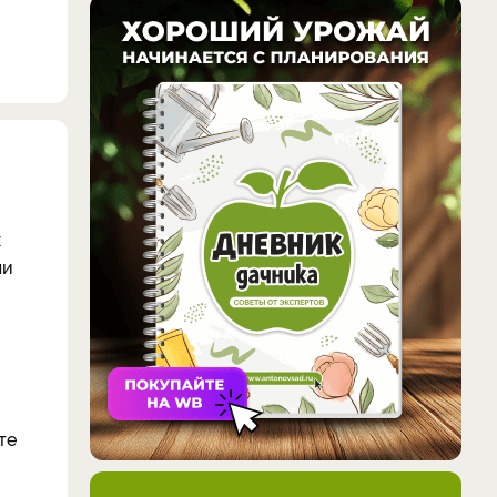
х
ли
те