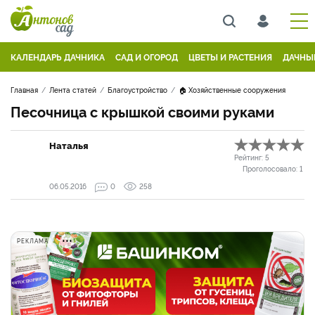
КАЛЕНДАРЬ ДАЧНИКА
САД И ОГОРОД
ЦВЕТЫ И РАСТЕНИЯ
ДАЧНЫ
Главная
Лента статей
Благоустройство
🏠 Хозяйственные сооружения
Песочница с крышкой своими руками
Наталья
Рейтинг:
5
Проголосовало:
1
06.05.2016
0
258
РЕКЛАМА