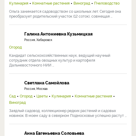
Кулинария
Комнатные растения
Виноград
Пчеловодство
Ольга занимается садоводством со школьных лет. Сегодня она
преобразует родительский участок (12 соток), совмещая ...
Галина Антониевна Кузьмицкая
Россия, Хабаровск
Огород
Кандидат сельскохозяйственных наук, ведущий научный
сотрудник отдела овощных культур и картофеля
Дальневосточного НИИ ...
Светлана Самойлова
Россия, Москва
Сад
Огород
Цветы
Кулинария
Комнатные растения
Виноград
Заядлый садовод, коллекционер редких растений и садовых
новинок. В моем саду в северном Подмосковье успешно растут ...
Анна Евгеньевна Соловьева