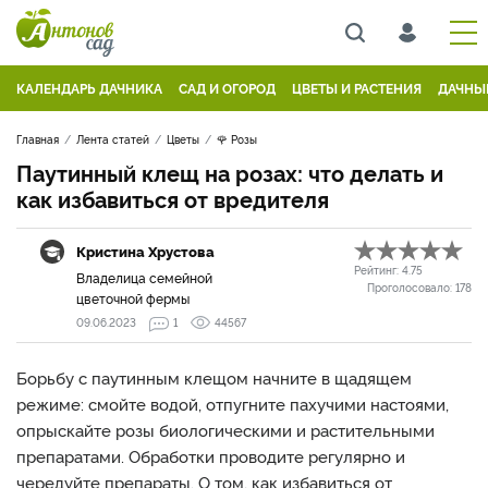
КАЛЕНДАРЬ ДАЧНИКА
САД И ОГОРОД
ЦВЕТЫ И РАСТЕНИЯ
ДАЧНЫ
Главная
Лента статей
Цветы
🌹 Розы
Паутинный клещ на розах: что делать и
как избавиться от вредителя
Кристина Хрустова
Рейтинг:
4.75
Владелица семейной
Проголосовало:
178
цветочной фермы
09.06.2023
1
44567
Борьбу с паутинным клещом начните в щадящем
режиме: смойте водой, отпугните пахучими настоями,
опрыскайте розы биологическими и растительными
препаратами. Обработки проводите регулярно и
чередуйте препараты. О том, как избавиться от