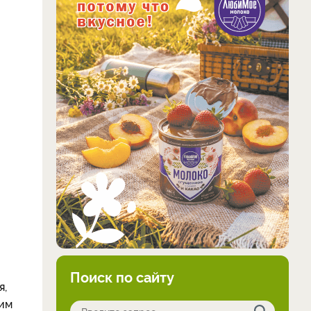
Поиск по сайту
я,
шим