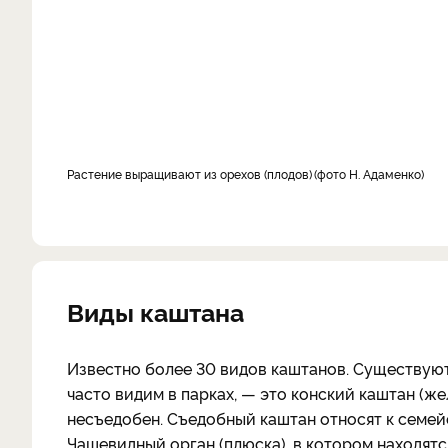
Растение выращивают из орехов (плодов)
фото Н. Адаменко
Виды каштана
Известно более 30 видов каштанов. Существуют
часто видим в парках, — это конский каштан (ж
несъедобен. Съедобный каштан относят к семейс
Чашевидный орган (плюска), в котором находятс