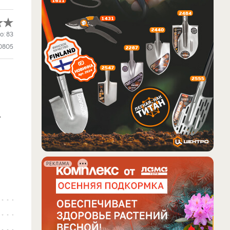
о:
83
0805
.
РЕКЛАМА