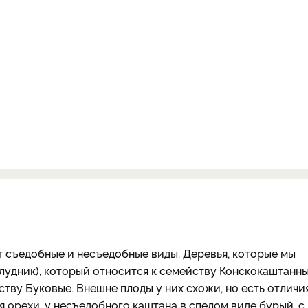
 съедобные и несъедобные виды. Деревья, которые мы
елудник), который относится к семейству Конскокаштанны
тву Буковые. Внешне плоды у них схожи, но есть отличия
я орехи, у несъедобного каштана в спелом виде бурый, с