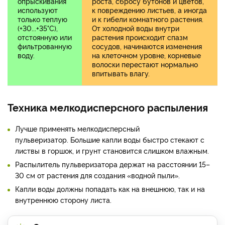
опрыскивания
роста, сбросу бутонов и цветов,
используют
к повреждению листьев, а иногда
только теплую
и к гибели комнатного растения.
(+30...+35°C),
От холодной воды внутри
отстоянную или
растения происходит спазм
фильтрованную
сосудов, начинаются изменения
воду.
на клеточном уровне, корневые
волоски перестают нормально
впитывать влагу.
Техника мелкодисперсного распыления
Лучше применять мелкодисперсный
пульверизатор. Большие капли воды быстро стекают с
листвы в горшок, и грунт становится слишком влажным.
Распылитель пульверизатора держат на расстоянии 15–
30 см от растения для создания «водной пыли».
Капли воды должны попадать как на внешнюю, так и на
внутреннюю сторону листа.