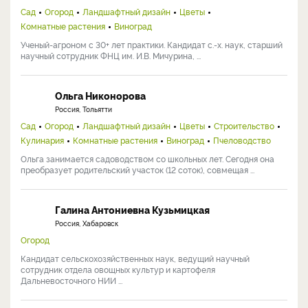
Сад
Огород
Ландшафтный дизайн
Цветы
Комнатные растения
Виноград
Ученый-агроном с 30+ лет практики. Кандидат с.-х. наук, старший
научный сотрудник ФНЦ им. И.В. Мичурина, ...
Ольга Никонорова
Россия, Тольятти
Сад
Огород
Ландшафтный дизайн
Цветы
Строительство
Кулинария
Комнатные растения
Виноград
Пчеловодство
Ольга занимается садоводством со школьных лет. Сегодня она
преобразует родительский участок (12 соток), совмещая ...
Галина Антониевна Кузьмицкая
Россия, Хабаровск
Огород
Кандидат сельскохозяйственных наук, ведущий научный
сотрудник отдела овощных культур и картофеля
Дальневосточного НИИ ...