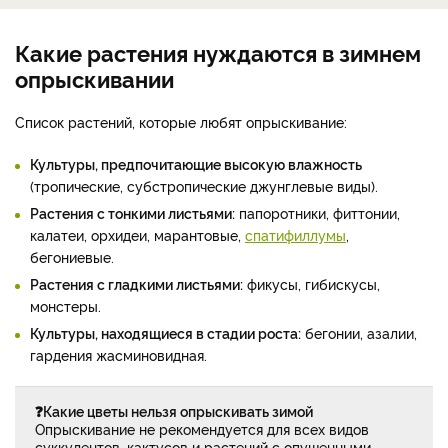
Какие растения нуждаются в зимнем
опрыскивании
Список растений, которые любят опрыскивание:
Культуры, предпочитающие высокую влажность
(тропические, субстропические джунглевые виды).
Растения с тонкими листьями:
папоротники, фиттонии,
калатеи, орхидеи, марантовые,
спатифиллумы
,
бегониевые.
Растения с гладкими листьями:
фикусы, гибискусы,
монстеры.
Культуры, находящиеся в стадии роста:
бегонии, азалии,
гардения жасминовидная.
❓Какие цветы нельзя опрыскивать зимой
Опрыскивание не рекомендуется для всех видов
суккулентов, кактусов и растений с опушенными