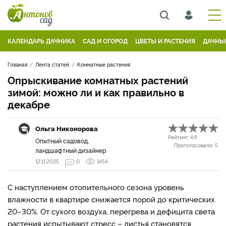
КАЛЕНДАРЬ ДАЧНИКА
САД И ОГОРОД
ЦВЕТЫ И РАСТЕНИЯ
ДАЧНЫ
Главная
Лента статей
Комнатные растения
Опрыскивание комнатных растений
зимой: можно ли и как правильно в
декабре
Ольга Никонорова
Рейтинг:
4.6
Опытный садовод,
Проголосовало:
5
ландшафтный дизайнер
12.11.2025
0
1454
С наступлением отопительного сезона уровень
влажности в квартире снижается порой до критических
20–30%. От сухого воздуха, перегрева и дефицита света
растения испытывают стресс – листья становятся