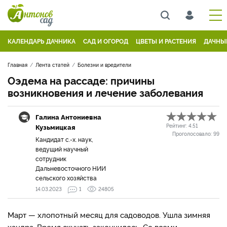
КАЛЕНДАРЬ ДАЧНИКА
САД И ОГОРОД
ЦВЕТЫ И РАСТЕНИЯ
ДАЧНЫ
Главная
Лента статей
Болезни и вредители
Оэдема на рассаде: причины
возникновения и лечение заболевания
Галина Антониевна
Кузьмицкая
Рейтинг:
4.51
Проголосовало:
99
Кандидат с.-х. наук,
ведущий научный
сотрудник
Дальневосточного НИИ
сельского хозяйства
14.03.2023
1
24805
Март — хлопотный месяц для садоводов. Ушла зимняя
хандра. Время скучать закончилось. Со всеми