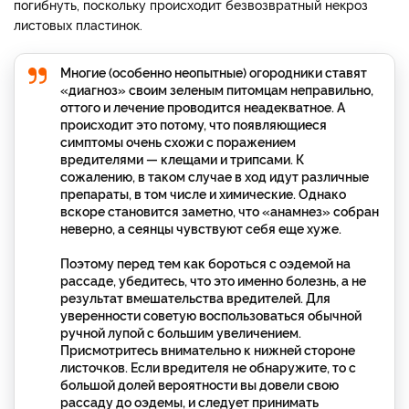
погибнуть, поскольку происходит безвозвратный некроз
листовых пластинок.
Многие (особенно неопытные) огородники ставят
«диагноз» своим зеленым питомцам неправильно,
оттого и лечение проводится неадекватное. А
происходит это потому, что появляющиеся
симптомы очень схожи с поражением
вредителями — клещами и трипсами. К
сожалению, в таком случае в ход идут различные
препараты, в том числе и химические. Однако
вскоре становится заметно, что «анамнез» собран
неверно, а сеянцы чувствуют себя еще хуже.
Поэтому перед тем как бороться с оэдемой на
рассаде, убедитесь, что это именно болезнь, а не
результат вмешательства вредителей. Для
уверенности советую воспользоваться обычной
ручной лупой с большим увеличением.
Присмотритесь внимательно к нижней стороне
листочков. Если вредителя не обнаружите, то с
большой долей вероятности вы довели свою
рассаду до оэдемы, и следует принимать