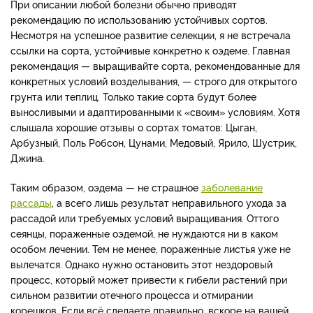
При описании любой болезни обычно приводят
рекомендацию по использованию устойчивых сортов.
Несмотря на успешное развитие селекции, я не встречала
ссылки на сорта, устойчивые конкретно к оэдеме. Главная
рекомендация — выращивайте сорта, рекомендованные для
конкретных условий возделывания, — строго для открытого
грунта или теплиц. Только такие сорта будут более
выносливыми и адаптированными к «своим» условиям. Хотя
слышала хорошие отзывы о сортах томатов: Цыган,
Арбузный, Поль Робсон, Цунами, Медовый, Ярило, Шустрик,
Джина.
Таким образом, оэдема — не страшное
заболевание
рассады
, а всего лишь результат неправильного ухода за
рассадой или требуемых условий выращивания. Оттого
сеянцы, пораженные оэдемой, не нуждаются ни в каком
особом лечении. Тем не менее, пораженные листья уже не
вылечатся. Однако нужно остановить этот нездоровый
процесс, который может привести к гибели растений при
сильном развитии отечного процесса и отмирании
корешков. Если всё сделаете правильно, вскоре на вашей