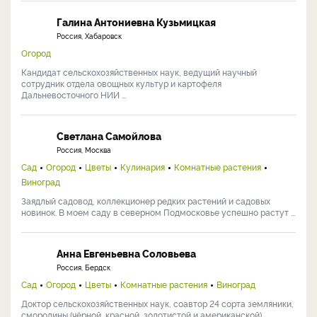
Галина Антониевна Кузьмицкая
Россия, Хабаровск
Огород
Кандидат сельскохозяйственных наук, ведущий научный
сотрудник отдела овощных культур и картофеля
Дальневосточного НИИ ...
Светлана Самойлова
Россия, Москва
Сад
Огород
Цветы
Кулинария
Комнатные растения
Виноград
Заядлый садовод, коллекционер редких растений и садовых
новинок. В моем саду в северном Подмосковье успешно растут ...
Анна Евгеньевна Соловьева
Россия, Бердск
Сад
Огород
Цветы
Комнатные растения
Виноград
Доктор сельскохозяйственных наук, соавтор 24 сорта земляники,
смородины (чёрной, красной, золотистой и американской), ...