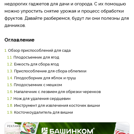
недорогих гаджетов для дачи и огорода. С их помощью
можно упростить снятие урожая и процесс обработки
фруктов. Давайте разберемся, будут ли они полезны для
дачников.
Оглавление
1.
Обзор приспособлений для сада
1.1.
Плодосъемник для ягод
1.2.
Емкость для сбора ягод
1.3.
Приспособление для сбора облепихи
1.4.
Плодосборник для яблок и груш
1.5.
Плодосъемник с мешком
1.6.
Напалечник с лезвием для обрезки черенков
1.7.
Нож для удаления сердцевин
1.8.
Инструмент для извлечения косточек вишни
1.9.
Косточкоудалитель для вишни
РЕКЛАМА