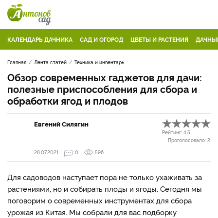
КАЛЕНДАРЬ ДАЧНИКА
САД И ОГОРОД
ЦВЕТЫ И РАСТЕНИЯ
ДАЧНЫ
Главная
Лента статей
Техника и инвентарь
Обзор современных гаджетов для дачи:
полезные приспособления для сбора и
обработки ягод и плодов
Евгений Силягин
Рейтинг:
4.5
Проголосовало:
2
28.07.2021
0
596
Для садоводов наступает пора не только ухаживать за
растениями, но и собирать плоды и ягоды. Сегодня мы
поговорим о современных инструментах для сбора
урожая из Китая. Мы собрали для вас подборку