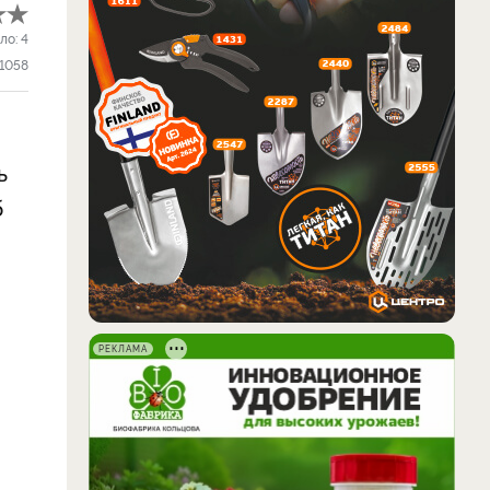
ло:
4
1058
ь
б
РЕКЛАМА