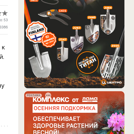
о:
53
3386
 к
й.
ну
РЕКЛАМА