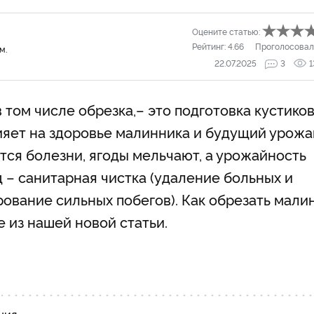
Оцените статью:
Рейтинг:
4.66
Проголосовал
м.
22.07.2025
3
1
 том числе обрезка,– это подготовка кустиков
ияет на здоровье малинника и будущий урожа
тся болезни, ягоды мельчают, а урожайность
д – санитарная чистка (удаление больных и
ование сильных побегов). Как обрезать мали
е из нашей новой статьи.