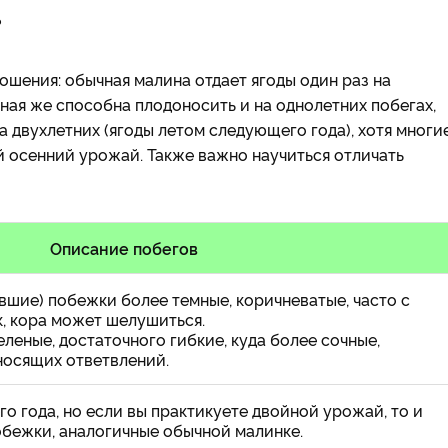
?
ошения: обычная малина отдает ягоды один раз на
ная же способна плодоносить и на однолетних побегах,
а двухлетних (ягоды летом следующего года), хотя многи
й осенний урожай. Также важно научиться отличать
Описание побегов
шие) побежки более темные, коричневатые, часто с
, кора может шелушиться.
еленые, достаточного гибкие, куда более сочные,
осящих ответвлений.
го года, но если вы практикуете двойной урожай, то и
обежки, аналогичные обычной малинке.