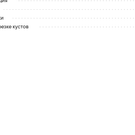
ция
ки
езке кустов