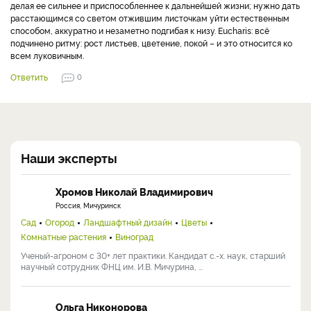
делая ее сильнее и приспособленнее к дальнейшей жизни; нужно дать
расстающимся со светом отжившим листочкам уйти естественным
способом, аккуратно и незаметно подгибая к низу. Eucharis: всё
подчинено ритму: рост листьев, цветение, покой – и это относится ко
всем луковичным.
Ответить
0
Наши эксперты
Хромов Николай Владимирович
Россия, Мичуринск
Сад
Огород
Ландшафтный дизайн
Цветы
Комнатные растения
Виноград
Ученый-агроном с 30+ лет практики. Кандидат с.-х. наук, старший
научный сотрудник ФНЦ им. И.В. Мичурина, ...
Ольга Никонорова