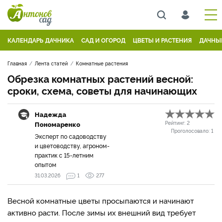
КАЛЕНДАРЬ ДАЧНИКА
САД И ОГОРОД
ЦВЕТЫ И РАСТЕНИЯ
ДАЧНЫ
Главная
Лента статей
Комнатные растения
Обрезка комнатных растений весной:
сроки, схема, советы для начинающих
Надежда
Пономаренко
Рейтинг:
2
Проголосовало:
1
Эксперт по садоводству
и цветоводству, агроном-
практик с 15-летним
опытом
31.03.2026
1
277
Весной комнатные цветы просыпаются и начинают
активно расти. После зимы их внешний вид требует