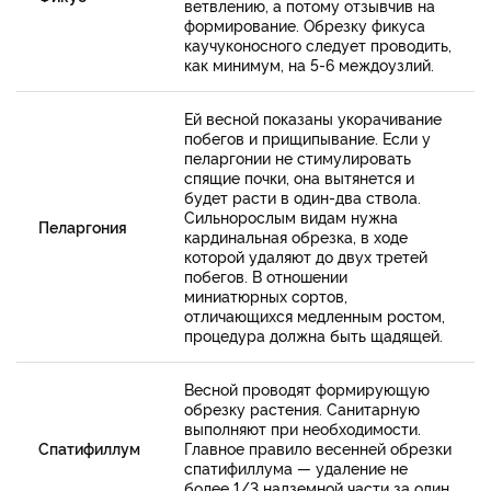
ветвлению, а потому отзывчив на
формирование. Обрезку фикуса
каучуконосного следует проводить,
как минимум, на 5-6 междоузлий.
Ей весной показаны укорачивание
побегов и прищипывание. Если у
пеларгонии не стимулировать
спящие почки, она вытянется и
будет расти в один-два ствола.
Сильнорослым видам нужна
Пеларгония
кардинальная обрезка, в ходе
которой удаляют до двух третей
побегов. В отношении
миниатюрных сортов,
отличающихся медленным ростом,
процедура должна быть щадящей.
Весной проводят формирующую
обрезку растения. Санитарную
выполняют при необходимости.
Спатифиллум
Главное правило весенней обрезки
спатифиллума — удаление не
более 1/3 надземной части за один