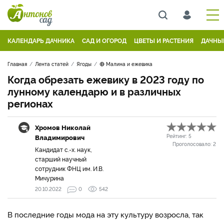
КАЛЕНДАРЬ ДАЧНИКА
САД И ОГОРОД
ЦВЕТЫ И РАСТЕНИЯ
ДАЧНЫ
Главная
Лента статей
Ягоды
🔴 Малина и ежевика
Когда обрезать ежевику в 2023 году по
лунному календарю и в различных
регионах
Хромов Николай
Владимирович
Рейтинг:
5
Проголосовало:
2
Кандидат с.-х. наук,
старший научный
сотрудник ФНЦ им. И.В.
Мичурина
20.10.2022
0
542
В последние годы мода на эту культуру возросла, так