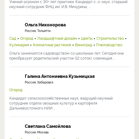
Ученый-агроном с 30+ лет практики. Кандидат с.-х. наук, старший
научный сотрудник ФНЦ им. И.В. Мичурина, ...
Ольга Никонорова
Россия, Тольятти
Сад
Огород
Ландшафтный дизайн
Цветы
Строительство
Кулинария
Комнатные растения
Виноград
Пчеловодство
Ольга занимается садоводством со школьных лет. Сегодня она
преобразует родительский участок (12 соток), совмещая ...
Галина Антониевна Кузьмицкая
Россия, Хабаровск
Огород
Кандидат сельскохозяйственных наук, ведущий научный
сотрудник отдела овощных культур и картофеля
Дальневосточного НИИ ...
Светлана Самойлова
Россия, Москва