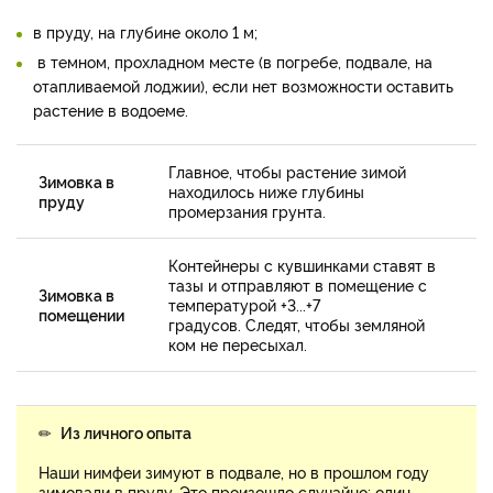
в пруду, на глубине около 1 м;
в темном, прохладном месте (в погребе, подвале, на
отапливаемой лоджии), если нет возможности оставить
растение в водоеме.
Главное, чтобы растение зимой
Зимовка в
находилось ниже глубины
пруду
промерзания грунта.
Контейнеры с кувшинками ставят в
тазы и отправляют в помещение с
Зимовка в
температурой +3...+7
помещении
градусов. Следят, чтобы земляной
ком не пересыхал.
✏
Из личного опыта
Наши нимфеи зимуют в подвале, но в прошлом году
зимовали в пруду. Это произошло случайно: один