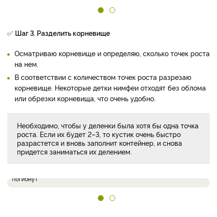
✅
Шаг 3. Разделить корневище
Осматриваю корневище и определяю, сколько точек роста
на нем.
В соответствии с количеством точек роста разрезаю
корневище. Некоторые детки нимфеи отходят без облома
или обрезки корневища, что очень удобно.
Необходимо, чтобы у деленки была хотя бы одна точка
роста. Если их будет 2–3, то кустик очень быстро
разрастется и вновь заполнит контейнер, и снова
придется заниматься их делением.
Совсем маленькие точки роста не отделяю, а оставляю на крупном
растении: они трудно приживаются и с большой вероятностью
погибнут