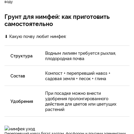
воду
Грунт для нимфей: как приготовить
самостоятельно
⬇ Какую почву любит нимфея:
Водным лилиям требуется рыхлая,
Структура
плодородная почва
Компост + перепревший навоз +
Состав
садовая земля + песок + глина
При посадке можно внести
удобрения пролонгированного
Удобрения
действия для цветов или цветущих
растений
Перепревший навоз богат азотом, фосфором и другими элементами,