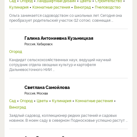
Сад
Огород
Ландшафтный дизайн
Цветы
Строительство
Кулинария
Комнатные растения
Виноград
Пчеловодство
Ольга занимается садоводством со школьных лет. Сегодня она
преобразует родительский участок (12 соток), совмещая ...
Галина Антониевна Кузьмицкая
Россия, Хабаровск
Огород
Кандидат сельскохозяйственных наук, ведущий научный
сотрудник отдела овощных культур и картофеля
Дальневосточного НИИ ...
Светлана Самойлова
Россия, Москва
Сад
Огород
Цветы
Кулинария
Комнатные растения
Виноград
Заядлый садовод, коллекционер редких растений и садовых
новинок. В моем саду в северном Подмосковье успешно растут ...