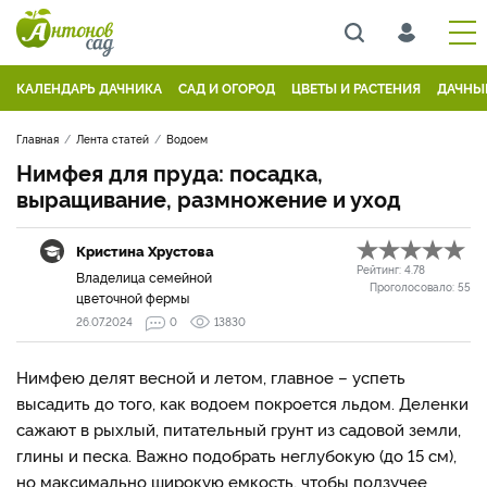
КАЛЕНДАРЬ ДАЧНИКА
САД И ОГОРОД
ЦВЕТЫ И РАСТЕНИЯ
ДАЧНЫ
Главная
Лента статей
Водоем
Нимфея для пруда: посадка,
выращивание, размножение и уход
Кристина Хрустова
Рейтинг:
4.78
Владелица семейной
Проголосовало:
55
цветочной фермы
26.07.2024
0
13830
Нимфею делят весной и летом, главное – успеть
высадить до того, как водоем покроется льдом. Деленки
сажают в рыхлый, питательный грунт из садовой земли,
глины и песка. Важно подобрать неглубокую (до 15 см),
но максимально широкую емкость, чтобы ползучее