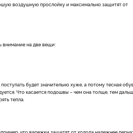
ошую воздушную прослойку и максимально защитят от
ь внимание на две вещи:
поступать будет значительно хуже, а потому тесная обув
уется. Что касается подошвы – чем она толще, тем даль
рять тепла.
например, что варежки защитят от холода надежнее перча