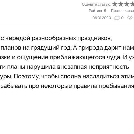
Оцените статью:
Рейтинг:
5
Проголосова
06.01.2020
0
 с чередой разнообразных праздников,
планов на грядущий год. А природа дарит нам
зки и ощущение приближающегося чуда. И у
 эти планы нарушила внезапная неприятность
уры. Поэтому, чтобы сполна насладиться эти
 забывать про некоторые правила пребывани