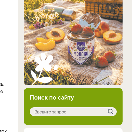
ь,
ше
Поиск по сайту
ток.