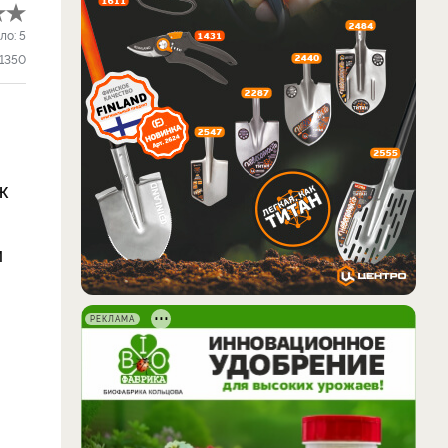
ло:
5
1350
ж
м
я
РЕКЛАМА