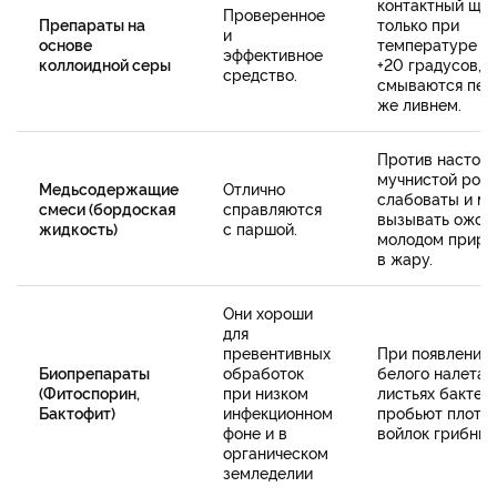
контактный щит
Проверенное
Препараты на
только при
и
основе
температуре в
эффективное
коллоидной серы
+20 градусов,
средство.
смываются пе
же ливнем.
Против настоя
мучнистой рос
Медьсодержащие
Отлично
слабоваты и мо
смеси (бордоская
справляются
вызывать ожоги
жидкость)
с паршой.
молодом приро
в жару.
Они хороши
для
превентивных
При появлении
Биопрепараты
обработок
белого налета 
(Фитоспорин,
при низком
листьях бактер
Бактофит)
инфекционном
пробьют плотн
фоне и в
войлок грибниц
органическом
земледелии