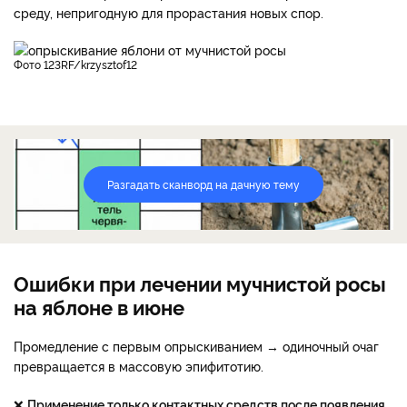
среду, непригодную для прорастания новых спор.
фото 123RF/krzysztof12
Разгадать сканворд на дачную тему
Ошибки при лечении мучнистой росы
на яблоне в июне
Промедление с первым опрыскиванием → одиночный очаг
превращается в массовую эпифитотию.
❌
Применение только контактных средств после появления