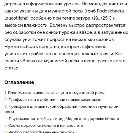
деревьев и формирования урожая. Но молодая листва и
завязи уязвимы для мучнистой росы (гриб Podosphaera
leucotricha), особенно при температуре +18...+25°C и
высокой влажности. Болезнь быстро распространяется:
без обработки она снизит урожай вдвое, а в запущенных
случаях уничтожит прирост на несколько сезонов.
Нужно выбрать средство, которое эффективно
уничтожит грибок, но не повредит нежные завязи. Как
спасти яблоню от мучнистой росы в июне, расскажем в
статье.
Оглавление
1.
Почему важна июньская защита от мучнистой росы
2.
Профилактика и действия при первых симптомах
3.
Препараты для июньской обработки яблони от мучнистой
росы
4.
Двухкомпонентный фунгицид Мидея для здоровья яблони
5.
Схема обработки яблони в начале лета
6.
Разбор распространенных ошибок