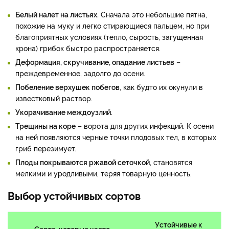
Белый налет на листьях.
Сначала это небольшие пятна,
похожие на муку и легко стирающиеся пальцем, но при
благоприятных условиях (тепло, сырость, загущенная
крона) грибок быстро распространяется.
Деформация, скручивание, опадание листьев
–
преждевременное, задолго до осени.
Побеление верхушек побегов
, как будто их окунули в
известковый раствор.
Укорачивание междоузлий.
Трещины на коре
– ворота для других инфекций. К осени
на ней появляются черные точки плодовых тел, в которых
гриб перезимует.
Плоды покрываются ржавой сеточкой
, становятся
мелкими и уродливыми, теряя товарную ценность.
Выбор устойчивых сортов
Устойчивые к
Сорта, которые часто