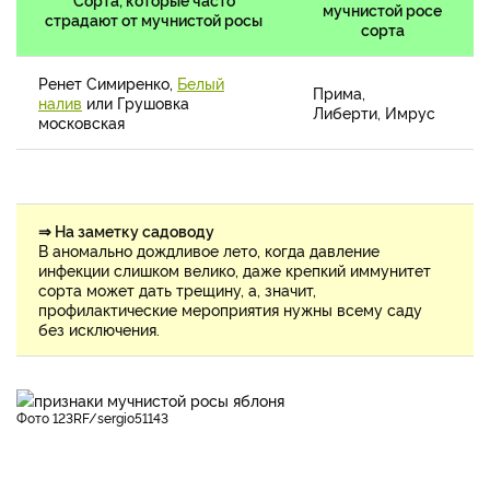
мучнистой росе
страдают от мучнистой росы
сорта
Ренет Симиренко,
Белый
Прима,
налив
или Грушовка
Либерти, Имрус
московская
⇒ На заметку садоводу
В аномально дождливое лето, когда давление
инфекции слишком велико, даже крепкий иммунитет
сорта может дать трещину, а, значит,
профилактические мероприятия нужны всему саду
без исключения.
фото 123RF/sergio51143