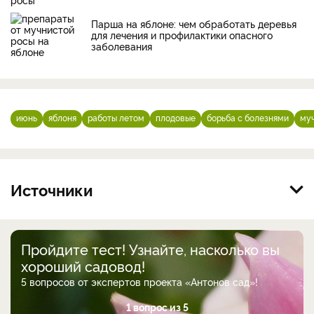
Парша на яблоне: чем обработать деревья
для лечения и профилактики опасного
заболевания
июнь
яблоня
работы летом
плодовые
борьба с болезнями
муч
Источники
Пройдите тест! Узнайте, насколько вы
хороший садовод!
5 вопросов от экспертов проекта «Антонов сад»!
1 вопрос из 5