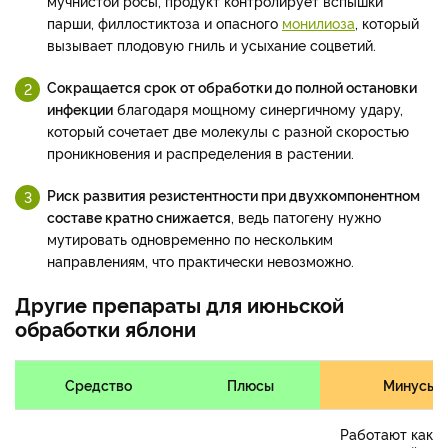
мучнистой росы, продукт контролирует вспышки
парши, филлостиктоза и опасного
монилиоза
, который
вызывает плодовую гниль и усыхание соцветий.
Сокращается срок от обработки до полной остановки
инфекции
благодаря мощному синергичному удару,
который сочетает две молекулы с разной скоростью
проникновения и распределения в растении.
Риск развития резистентности при двухкомпонентном
составе кратно снижается
, ведь патогену нужно
мутировать одновременно по нескольким
направлениям, что практически невозможно.
Другие препараты для июньской
обработки яблони
Средство
Плюсы
Минусы
Работают как