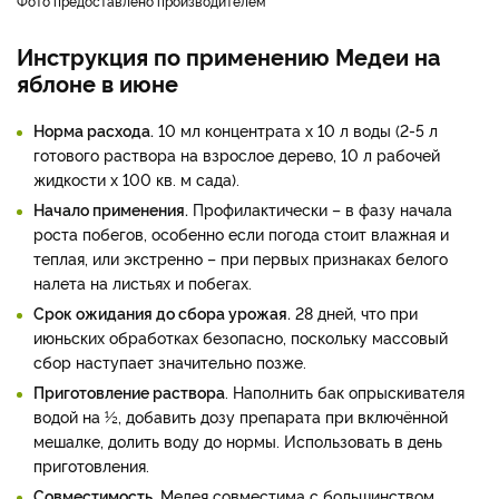
фото предоставлено производителем
Инструкция по применению Медеи на
яблоне в июне
Норма расхода.
10 мл концентрата х 10 л воды (2-5 л
готового раствора на взрослое дерево, 10 л рабочей
жидкости х 100 кв. м сада).
Начало применения.
Профилактически – в фазу начала
роста побегов, особенно если погода стоит влажная и
теплая, или экстренно – при первых признаках белого
налета на листьях и побегах.
Срок ожидания до сбора урожая.
28 дней, что при
июньских обработках безопасно, поскольку массовый
сбор наступает значительно позже.
Приготовление раствора
. Наполнить бак опрыскивателя
водой на ½, добавить дозу препарата при включённой
мешалке, долить воду до нормы. Использовать в день
приготовления.
Совместимость
. Медея совместима с большинством