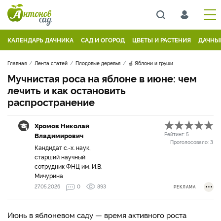
КАЛЕНДАРЬ ДАЧНИКА
САД И ОГОРОД
ЦВЕТЫ И РАСТЕНИЯ
ДАЧНЫ
Главная
Лента статей
Плодовые деревья
🍏 Яблони и груши
Мучнистая роса на яблоне в июне: чем
лечить и как остановить
распространение
Хромов Николай
Владимирович
Рейтинг:
5
Проголосовало:
3
Кандидат с.-х. наук,
старший научный
сотрудник ФНЦ им. И.В.
Мичурина
27.05.2026
0
893
РЕКЛАМА
Июнь в яблоневом саду — время активного роста