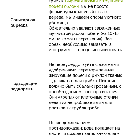
грибка.
Вырезая волчки и трущиеся
побеги яблони
, мы не просто
формируем красивый скелет
дерева, мы лишаем споры уютного
Санитарная
убежища.
обрезка
Обязательно удаляют зараженные
мучнистой росой побеги (на 10-15
см ниже зоны поражения). Все
срезы необходимо замазать, а
инструмент – продезинфицировать.
Не переусердствуйте с азотными
удобрениями: перекормленные,
жирующие побеги с рыхлой тканью
– деликатес для грибка. Питание
Подходящие
должно быть сбалансированным, с
подкормки
преобладанием фосфора и калия.
Они укрепляют клеточные стенки,
делая их непробиваемыми для
ростковых трубок гриба.
Полив дождеванием
противопоказан: вода попадает на
листья и создает капельную влагу