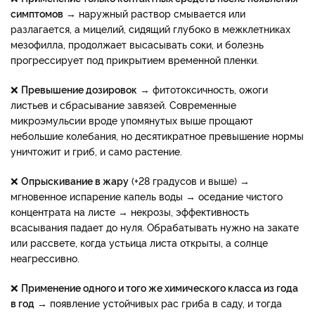
симптомов
→ наружный раствор смывается или
разлагается, а мицелий, сидящий глубоко в межклетниках
мезофилла, продолжает высасывать соки, и болезнь
прогрессирует под прикрытием временной пленки.
❌
Превышение дозировок
→ фитотоксичность, ожоги
листьев и сбрасывание завязей. Современные
микроэмульсии вроде упомянутых выше прощают
небольшие колебания, но десятикратное превышение нормы
уничтожит и гриб, и само растение.
❌
Опрыскивание в жару
(+28 градусов и выше) →
мгновенное испарение капель воды → оседание чистого
концентрата на листе → некрозы, эффективность
всасывания падает до нуля. Обрабатывать нужно на закате
или рассвете, когда устьица листа открыты, а солнце
неагрессивно.
❌
Применение одного и того же химического класса из года
в год
→ появление устойчивых рас гриба в саду, и тогда