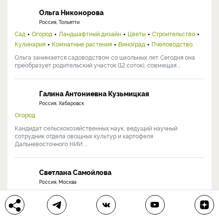
Ольга Никонорова
Россия, Тольятти
Сад
Огород
Ландшафтный дизайн
Цветы
Строительство
Кулинария
Комнатные растения
Виноград
Пчеловодство
Ольга занимается садоводством со школьных лет. Сегодня она
преобразует родительский участок (12 соток), совмещая ...
Галина Антониевна Кузьмицкая
Россия, Хабаровск
Огород
Кандидат сельскохозяйственных наук, ведущий научный
сотрудник отдела овощных культур и картофеля
Дальневосточного НИИ ...
Светлана Самойлова
Россия, Москва
Сад
Огород
Цветы
Кулинария
Комнатные растения
Виноград
Заядлый садовод, коллекционер редких растений и садовых