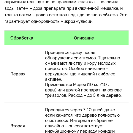
опрыскиватель нужно по правилам: сначала – половина
воды, затем – доза препарата при включенной мешалке, и
только потом – долив остатков воды до полного объема. Это
гарантирует однородность микроэмульсии.
Обработка
Описание
Проводится сразу после
обнаружения симптомов. Тщательно
смачивают листву и кору молодых
приростов. Особое внимание –
Первая
верхушкам, где мицелий наиболее
активен.
Применяется Медея (10 мл/10 л
воды) или другой препарат на основе
триазолов. Расход – до 5 л на дерево.
Проводится через 7-10 дней, даже
если кажется, что дерево полностью
очистилось. Интервал выбран не
Вторая
случайно – он соответствует
инкубационному периоду конидий,