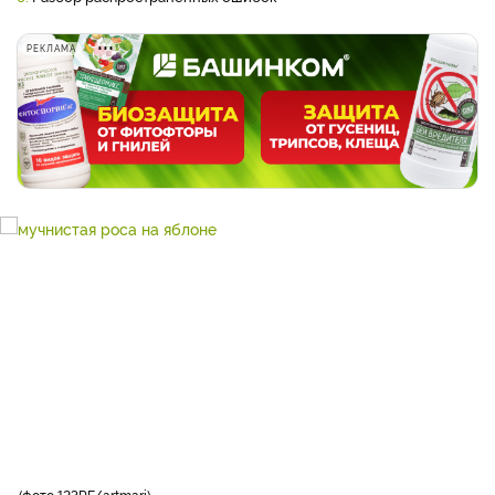
РЕКЛАМА
фото 123RF/artmari