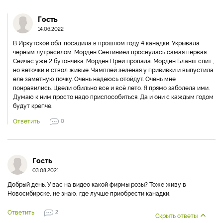
Гость
14.06.2022
В Иркутской обл. посадила в прошлом году 4 канадки. Укрывала
черным лутрасилом. Морден Сентиниел проснулась самая первая.
Сейчас уже 2 бутончика. Морден Прей пропала. Морден Бланш спит ,
но веточки и ствол живые. Чамплей зеленая у прививки и выпустила
еле заметную почку. Очень надеюсь отойдут. Очень мне
понравились. Цвели обильно все и всё лето. Я прямо заболела ими.
Думаю к ним просто надо приспособиться. Да и они с каждым годом
будут крепче.
Ответить
0
Гость
03.08.2021
Добрый день. У вас на видео какой фирмы розы? Тоже живу в
Новосибирске, не знаю, где лучше приобрести канадки.
Ответить
2
Скрыть ответы