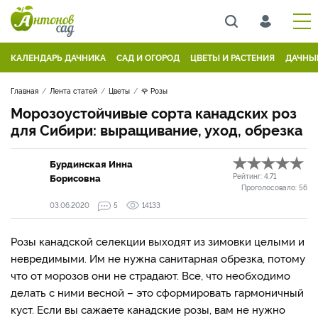
КАЛЕНДАРЬ ДАЧНИКА
САД И ОГОРОД
ЦВЕТЫ И РАСТЕНИЯ
ДАЧНЫ
Главная
Лента статей
Цветы
🌹 Розы
Морозоустойчивые сорта канадских роз
для Сибири: выращивание, уход, обрезка
Бурдинская Инна
Борисовна
Рейтинг:
4.71
Проголосовало:
56
03.06.2020
5
14133
Розы канадской селекции выходят из зимовки целыми и
невредимыми. Им не нужна санитарная обрезка, потому
что от морозов они не страдают. Все, что необходимо
делать с ними весной – это сформировать гармоничный
куст. Если вы сажаете канадские розы, вам не нужно