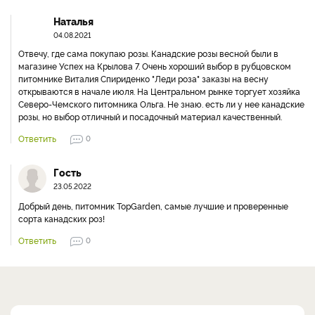
Наталья
04.08.2021
Отвечу, где сама покупаю розы. Канадские розы весной были в
магазине Успех на Крылова 7. Очень хороший выбор в рубцовском
питомнике Виталия Спириденко "Леди роза" заказы на весну
открываются в начале июля. На Центральном рынке торгует хозяйка
Северо-Чемского питомника Ольга. Не знаю. есть ли у нее канадские
розы, но выбор отличный и посадочный материал качественный.
Ответить
0
Гость
23.05.2022
Добрый день, питомник TopGarden, самые лучшие и проверенные
сорта канадских роз!
Ответить
0