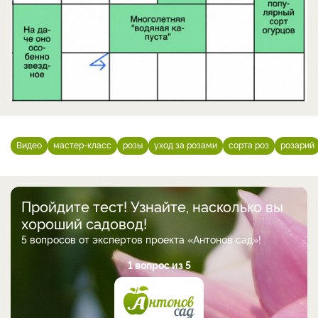
Видео
мастер-класс
розы
уход за розами
сорта роз
розарий
Пройдите тест! Узнайте, насколько вы
хороший садовод!
5 вопросов от экспертов проекта «Антонов сад»!
1 вопрос из 5