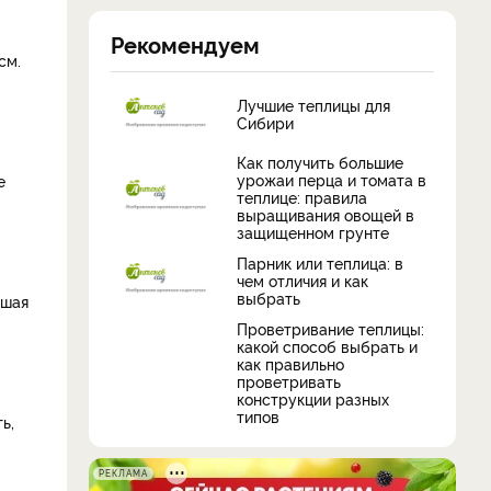
Рекомендуем
см.
Лучшие теплицы для
Сибири
Как получить большие
урожаи перца и томата в
е
теплице: правила
выращивания овощей в
защищенном грунте
Парник или теплица: в
чем отличия и как
выбрать
ушая
Проветривание теплицы:
какой способ выбрать и
как правильно
проветривать
конструкции разных
типов
ь,
РЕКЛАМА