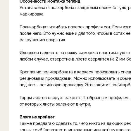
Особенности монтажа теплиц
Устанавливать полкарбонат защитным слоем (от ультра
маркировка.
Поликарбонат изгибать поперек профиля сот. Если изг
после него. Это нужно еще и для того, чтобы в сотах н
разрушению покрытия.
Идеально надевать на ножку самореза пластиковую вту
любом случае, отверстие в листе сверлится на 2 мм б
Крепление поликарбоната к каркасу производить спе
резиновыми прокладками. Можно использовать и обычн
под нее – резиновую прокладку. Это защитит поликарб
Торцы листов следует закрыть П-образным профилем. 
от которых листы зеленеют внутри.
Влага не пройдет
Также предлагаю сделать то, чего никто из дающих ре
концы труб (неважно, оцинкованные или нет) нужно за