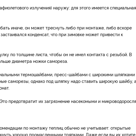
фиолетового излучения) наружу: для этого имеется специальная
ибать иначе, он может треснуть либо при монтаже, либо вскоре
е застаивался конденсат, что при зимовке может привести к
лку по толщине листа, чтобы он не имел контакта с резьбой. В
ольше диаметра ножки самореза.
циальными термошайбами, пресс-шайбами с широкими шляпками 
ые саморезы, однако под шляпку надо ставить широкую шайбу, 
онат.
Это предотвратит их загрязнение насекомыми и микроводоросля
комендации по монтажу теплиц обычно не учитывает: открытые
ткнуть хорошо промасленными тряпками. Даже если вы их хотите