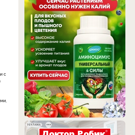
и с
а
ми,
РЕКЛАМА