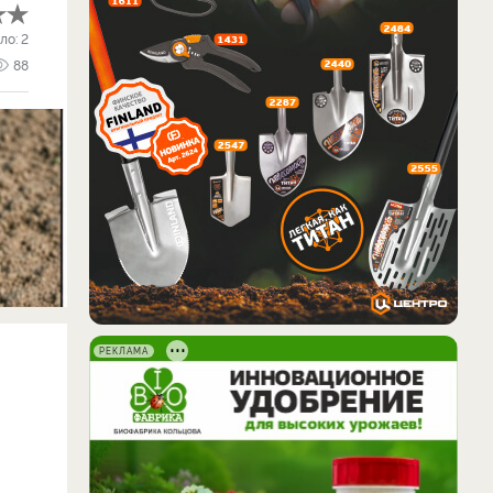
ло:
2
88
РЕКЛАМА