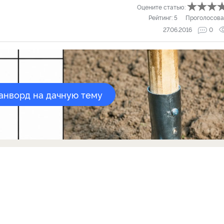
Оцените статью:
Рейтинг:
5
Проголосова
27.06.2016
0
канворд на дачную тему