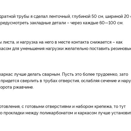
ратной трубы я сделал ленточный, глубиной 50 см, шириной 20 
 предусмотреть закладные детали – через каждые 60—100 см.
листа, и нагрузка на него в месте контакта снижается – как
ркасом для уменьшения нагрузки желательно поставить резиновы
каркас лучше делать сварным. Пусть это более трудоемко, зато
 придется сверлить в трубах отверстия, ослабляя сечение и нар
ворота ржавчине.
отовления, с готовыми отверстиями и набором крепежа, то тут
ко прокладки между поликарбонатом и каркасом лучше установит