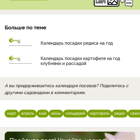
Больше по теме
Календарь посадки редиса на год
Календарь посадки картофеля на год
клубнями и рассадой
А вы придерживаетесь календаря посевов? Поделитесь с
другими садоводами в комментариях.
март
апрель
май
июнь
сельдерей
картофель
редис
свек