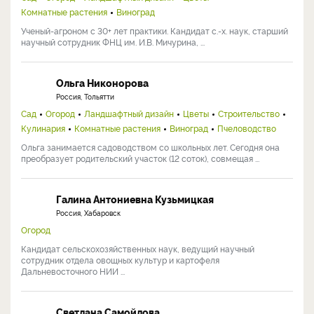
Комнатные растения
Виноград
Ученый-агроном с 30+ лет практики. Кандидат с.-х. наук, старший
научный сотрудник ФНЦ им. И.В. Мичурина, ...
Ольга Никонорова
Россия, Тольятти
Сад
Огород
Ландшафтный дизайн
Цветы
Строительство
Кулинария
Комнатные растения
Виноград
Пчеловодство
Ольга занимается садоводством со школьных лет. Сегодня она
преобразует родительский участок (12 соток), совмещая ...
Галина Антониевна Кузьмицкая
Россия, Хабаровск
Огород
Кандидат сельскохозяйственных наук, ведущий научный
сотрудник отдела овощных культур и картофеля
Дальневосточного НИИ ...
Светлана Самойлова