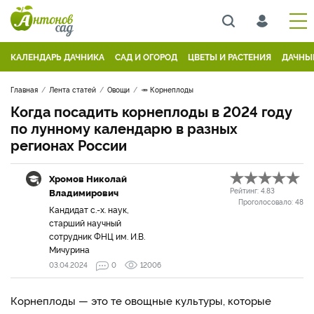
КАЛЕНДАРЬ ДАЧНИКА
САД И ОГОРОД
ЦВЕТЫ И РАСТЕНИЯ
ДАЧНЫ
Главная
Лента статей
Овощи
🥕 Корнеплоды
Когда посадить корнеплоды в 2024 году
по лунному календарю в разных
регионах России
Хромов Николай
Владимирович
Рейтинг:
4.83
Проголосовало:
48
Кандидат с.-х. наук,
старший научный
сотрудник ФНЦ им. И.В.
Мичурина
03.04.2024
0
12006
Корнеплоды — это те овощные культуры, которые