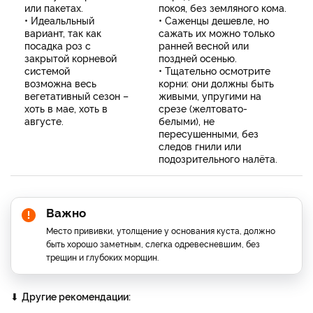
или пакетах.
покоя, без земляного кома.
• Идеальльный
• Саженцы дешевле, но
вариант, так как
сажать их можно только
посадка роз с
ранней весной или
закрытой корневой
поздней осенью.
системой
• Тщательно осмотрите
возможна весь
корни: они должны быть
вегетативный сезон –
живыми, упругими на
хоть в мае, хоть в
срезе (желтовато-
августе.
белыми), не
пересушенными, без
следов гнили или
подозрительного налёта.
Важно
Место прививки, утолщение у основания куста, должно
быть хорошо заметным, слегка одревесневшим, без
трещин и глубоких морщин.
⬇
Другие рекомендации: