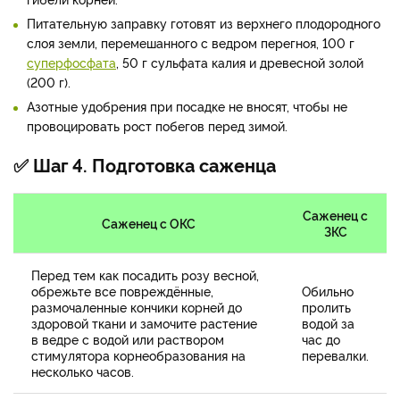
Питательную заправку готовят из верхнего плодородного
слоя земли, перемешанного с ведром перегноя, 100 г
суперфосфата
, 50 г сульфата калия и древесной золой
(200 г).
Азотные удобрения при посадке не вносят, чтобы не
провоцировать рост побегов перед зимой.
✅ Шаг 4. Подготовка саженца
Саженец с
Саженец с ОКС
ЗКС
Перед тем как посадить розу весной,
обрежьте все повреждённые,
Обильно
размочаленные кончики корней до
пролить
здоровой ткани и замочите растение
водой за
в ведре с водой или раствором
час до
стимулятора корнеобразования на
перевалки.
несколько часов.