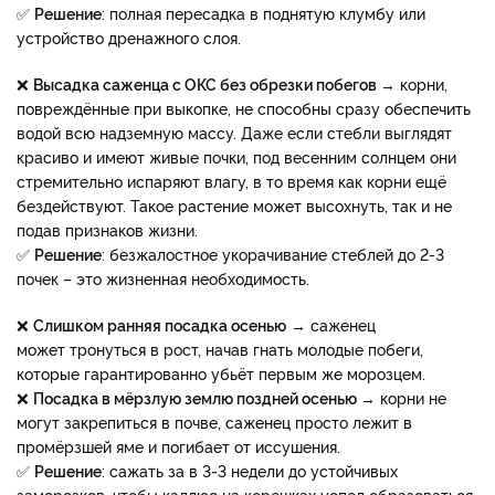
✅
Решение
: полная пересадка в поднятую клумбу или
устройство дренажного слоя.
❌
Высадка саженца с ОКС без обрезки побегов
→ корни,
повреждённые при выкопке, не способны сразу обеспечить
водой всю надземную массу. Даже если стебли выглядят
красиво и имеют живые почки, под весенним солнцем они
стремительно испаряют влагу, в то время как корни ещё
бездействуют. Такое растение может высохнуть, так и не
подав признаков жизни.
✅
Решение
: безжалостное укорачивание стеблей до 2-3
почек – это жизненная необходимость.
❌
Слишком ранняя посадка осенью
→ саженец
может тронуться в рост, начав гнать молодые побеги,
которые гарантированно убьёт первым же морозцем.
❌​​​​​​​
Посадка в мёрзлую землю поздней осенью
→ корни не
могут закрепиться в почве, саженец просто лежит в
промёрзшей яме и погибает от иссушения.
✅​​​​​​​
Решение
: сажать за в 3-3 недели до устойчивых
заморозков, чтобы каллюс на корешках успел образоваться,