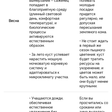
вымерзания – саженец
поливать
попадает в
молодые
благоприятную среду
посадки
(длинный световой
придется
день, комфортная
регулярно, не
Весна
температура), и
допуская
биологические
пересыхания
процессы
земляного кома.
активируются
естественным
• Не стоит ждать
образом.
в первый же
сезон пышного
• За лето куст успевает
цветения: куст
нарастить мощную
будет тратить
мочковатую корневую
ресурсы на
систему и
укоренение, и
адаптироваться к
цветов может
микроклимату участка.
быть мало, или
они будут менее
крупными.
• Учащаются дожди,
Если вы
обеспечивая
просчитались со
естественное
сроками или
увлажнение без
зима выдалась