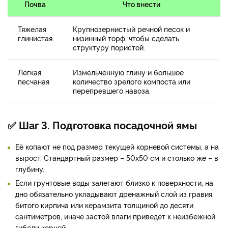
Почва
Что внести
Тяжелая
Крупнозернистый речной песок и
глинистая
низинный торф, чтобы сделать
структуру пористой.
Легкая
Измельчённую глину и большое
песчаная
количество зрелого компоста или
перепревшего навоза.
✅ Шаг 3. Подготовка посадочной ямы
Её копают не под размер текущей корневой системы, а на
вырост. Стандартный размер – 50х50 см и столько же – в
глубину.
Если грунтовые воды залегают близко к поверхности, на
дно обязательно укладывают дренажный слой из гравия,
битого кирпича или керамзита толщиной до десяти
сантиметров, иначе застой влаги приведёт к неизбежной
гибели корней.