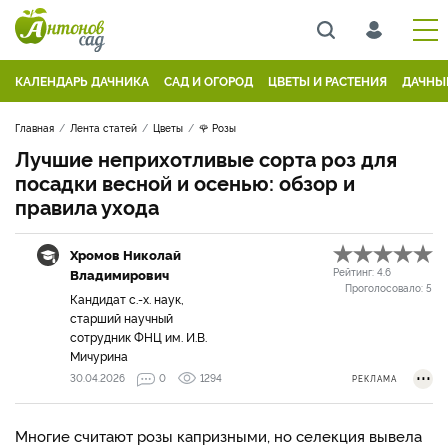
КАЛЕНДАРЬ ДАЧНИКА
САД И ОГОРОД
ЦВЕТЫ И РАСТЕНИЯ
ДАЧНЫ
Главная
Лента статей
Цветы
🌹 Розы
Лучшие неприхотливые сорта роз для
посадки весной и осенью: обзор и
правила ухода
Хромов Николай
Владимирович
Рейтинг:
4.6
Проголосовало:
5
Кандидат с.-х. наук,
старший научный
сотрудник ФНЦ им. И.В.
Мичурина
30.04.2026
0
1294
РЕКЛАМА
Многие считают розы капризными, но селекция вывела