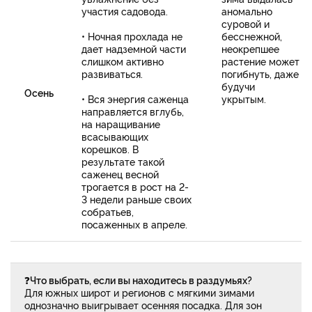
участия садовода.
аномально
суровой и
• Ночная прохлада не
бесснежной,
дает надземной части
неокрепшее
слишком активно
растение может
развиваться.
погибнуть, даже
будучи
Осень
• Вся энергия саженца
укрытым.
направляется вглубь,
на наращивание
всасывающих
корешков. В
результате такой
саженец весной
трогается в рост на 2-
3 недели раньше своих
собратьев,
посаженных в апреле.
❓
Что выбрать, если вы находитесь в раздумьях?
Для южных широт и регионов с мягкими зимами
однозначно выигрывает осенняя посадка. Для зон