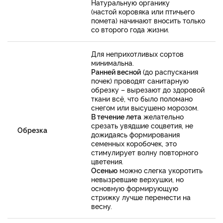
Натуральную органику
(настой коровяка или птичьего
помета) начинают вносить только
со второго года жизни.
Для неприхотливых сортов
минимальна.
Ранней весной
(до распускания
почек) проводят санитарную
обрезку – вырезают до здоровой
ткани всё, что было поломано
снегом или высушено морозом.
В течение лета
желательно
срезать увядшие соцветия, не
Обрезка
дожидаясь формирования
семенных коробочек, это
стимулирует волну повторного
цветения.
Осенью
можно слегка укоротить
невызревшие верхушки, но
основную формирующую
стрижку лучше перенести на
весну.