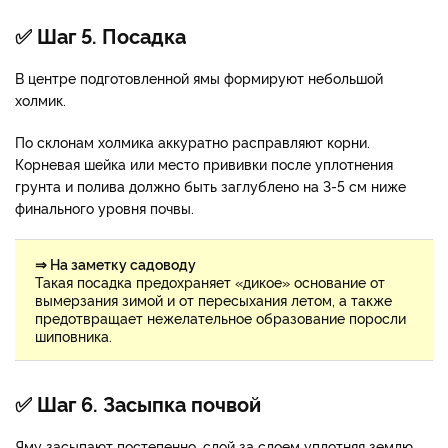
✅ Шаг 5. Посадка
В центре подготовленной ямы формируют небольшой
холмик.
По склонам холмика аккуратно расправляют корни.
Корневая шейка или место прививки после уплотнения
грунта и полива должно быть заглублено на 3-5 см ниже
финального уровня почвы.
⇒ На заметку садоводу
Такая посадка предохраняет «дикое» основание от
вымерзания зимой и от пересыхания летом, а также
предотвращает нежелательное образование поросли
шиповника.
✅ Шаг 6. Засыпка почвой
Яму засыпают постепенно, слой за слоем уплотняя землю