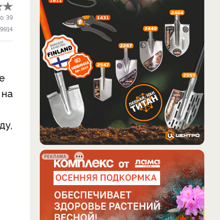
о:
39
9914
е
 на
ду,
РЕКЛАМА