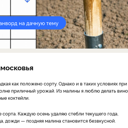
канворд на дачную тему
дмосковья
адкая как положено сорту. Однако и в таких условиях при
олне приличный урожай. Из малины я люблю делать вино
ные коктейли.
сорта. Каждую осень удаляю стебли текущего года,
а, дожди — поздняя малина становится безвкусной.