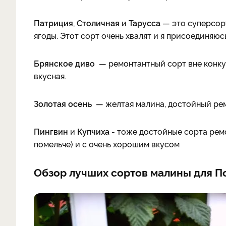
Патриция
,
Столичная
и
Тарусса
— это суперсор
ягоды. Этот сорт очень хвалят и я присоединяюсь
Брянское диво
— ремонтантный сорт вне конкур
вкусная.
Золотая осень
— желтая малина, достойный ре
Пингвин
и
Купчиха
- тоже достойные сорта рем
помельче) и с очень хорошим вкусом
Обзор лучших сортов малины для П