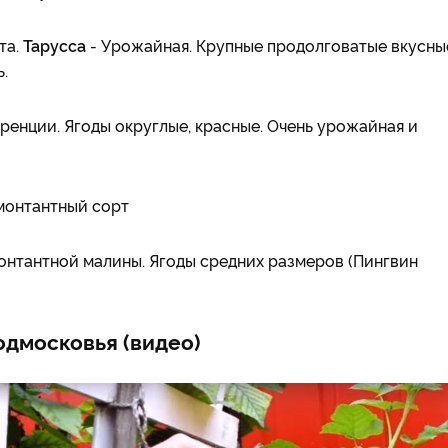
та.
Тарусса
- Урожайная. Крупные продолговатые вкусны
.
енции. Ягоды округлые, красные. Очень урожайная и
монтантный сорт
онтантной малины. Ягоды средних размеров (Пингвин
одмосковья (видео)