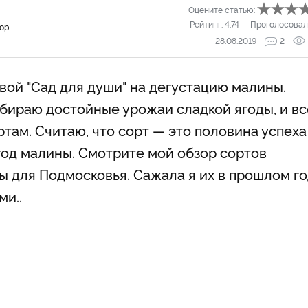
Оцените статью:
Рейтинг:
4.74
Проголосовал
тор
28.08.2019
2
свой "Сад для души" на дегустацию малины.
бираю достойные урожаи сладкой ягоды, и вс
ам. Считаю, что сорт — это половина успеха
год малины. Смотрите мой обзор сортов
 для Подмосковья. Сажала я их в прошлом го
ми..