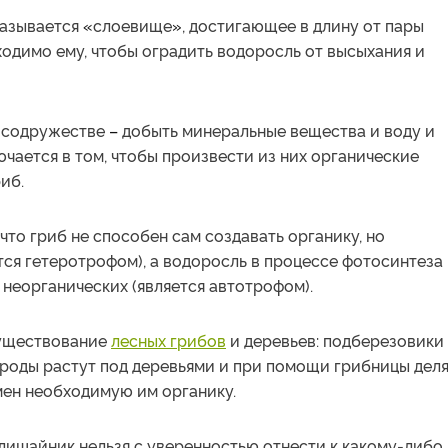
называется
«
слоевище
»
, достигающее в длину от пары
одимо ему, чтобы оградить водоросль от высыхания и
м содружестве
–
добыть минеральные вещества и воду и
чается в том, чтобы произвести из них органические
риб.
что гриб не способен сам создавать органику, но
ется гетеротрофом), а водоросль в процессе фотосинтеза
неорганических (является автотрофом).
существование
лесных грибов
и деревьев: подберезовики
роды растут под деревьями и при помощи грибницы дел
мен необходимую им органику.
ишайник нельзя с уверенностью отнести к какому-либо 