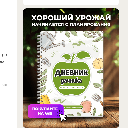
нора
ом
вых