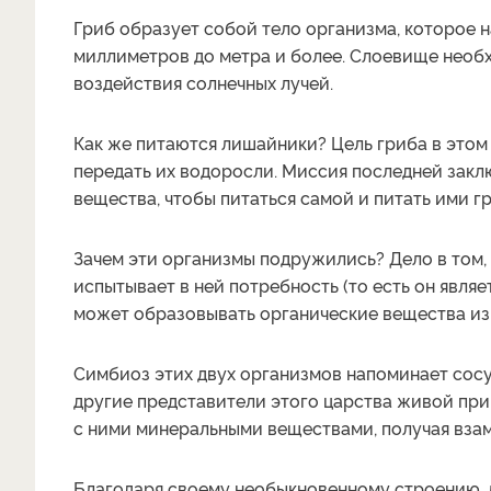
Гриб образует собой тело организма, которое 
миллиметров до метра и более. Слоевище необх
воздействия солнечных лучей.
Как же питаются лишайники? Цель гриба в это
передать их водоросли. Миссия последней заклю
вещества, чтобы питаться самой и питать ими г
Зачем эти организмы подружились? Дело в том, 
испытывает в ней потребность (то есть он явля
может образовывать органические вещества из 
Симбиоз этих двух организмов напоминает со
другие представители этого царства живой при
с ними минеральными веществами, получая вза
Благодаря своему необыкновенному строению, л