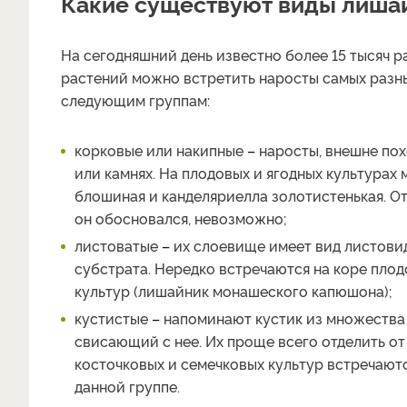
Какие существуют виды лиша
На сегодняшний день известно более 15 тысяч 
растений можно встретить наросты самых разных
следующим группам:
корковые или накипные
–
наросты, внешне пох
или камнях. На плодовых и ягодных культурах 
блошиная и канделяриелла золотистенькая. От
он обосновался, невозможно;
листоватые
–
их слоевище имеет вид листовид
субстрата. Нередко встречаются на коре плод
культур (лишайник монашеского капюшона);
кустистые
–
напоминают кустик из множества
свисающий с нее. Их проще всего отделить от
косточковых и семечковых культур встречают
данной группе.