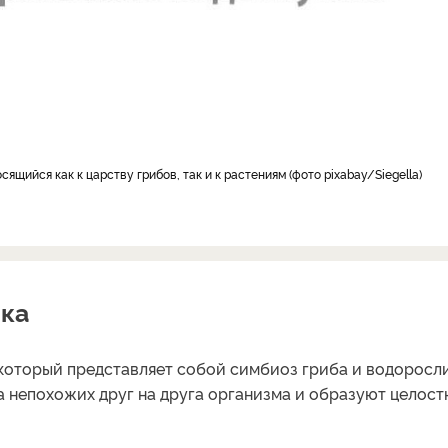
ящийся как к царству грибов, так и к растениям
фото pixabay/Siegella
ика
который представляет собой симбиоз гриба и водоросли
ва непохожих друг на друга организма и образуют целос