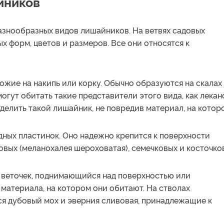
йников
разнообразных видов лишайников. На ветвях садовых
 форм, цветов и размеров. Все они относятся к
ожие на накипь или корку. Обычно образуются на скалах
могут обитать такие представители этого вида, как лека
делить такой лишайник, не повредив материал, на котор
ных пластинок. Оно надежно крепится к поверхности
овых (меланохалея шероховатая), семечковых и косточко
 веточек, поднимающийся над поверхностью или
 материала, на котором они обитают. На стволах
ся дубовый мох и эверния сливовая, принадлежащие к