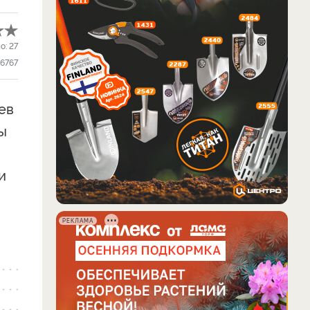
о:
27
6767
ев
ы
и
РЕКЛАМА