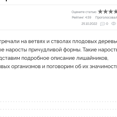
Оцените статью:
Рейтинг:
4.59
Проголосовал
25.10.2022
0
тречали на ветвях и стволах плодовых деревь
ые наросты причудливой формы. Такие нарост
дставим подробное описание лишайников,
ых организмов и поговорим об их значимост