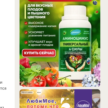
 и
ятся
РЕКЛАМА
из