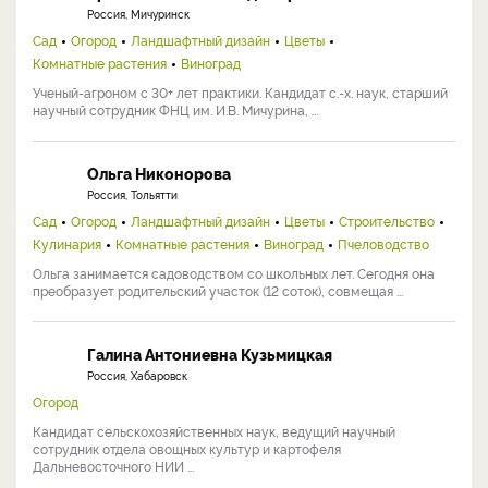
Россия, Мичуринск
Сад
Огород
Ландшафтный дизайн
Цветы
Комнатные растения
Виноград
Ученый-агроном с 30+ лет практики. Кандидат с.-х. наук, старший
научный сотрудник ФНЦ им. И.В. Мичурина, ...
Ольга Никонорова
Россия, Тольятти
Сад
Огород
Ландшафтный дизайн
Цветы
Строительство
Кулинария
Комнатные растения
Виноград
Пчеловодство
Ольга занимается садоводством со школьных лет. Сегодня она
преобразует родительский участок (12 соток), совмещая ...
Галина Антониевна Кузьмицкая
Россия, Хабаровск
Огород
Кандидат сельскохозяйственных наук, ведущий научный
сотрудник отдела овощных культур и картофеля
Дальневосточного НИИ ...