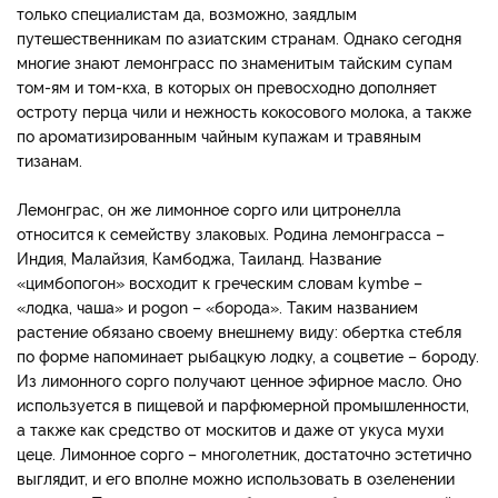
только специалистам да, возможно, заядлым
путешественникам по азиатским странам. Однако сегодня
многие знают лемонграсс по знаменитым тайским супам
том-ям и том-кха, в которых он превосходно дополняет
остроту перца чили и нежность кокосового молока, а также
по ароматизированным чайным купажам и травяным
тизанам.
Лемонграс, он же лимонное сорго или цитронелла
относится к семейству злаковых. Родина лемонграсса –
Индия, Малайзия, Камбоджа, Таиланд. Название
«цимбопогон» восходит к греческим словам kymbe –
«лодка, чаша» и pogon – «борода». Таким названием
растение обязано своему внешнему виду: обертка стебля
по форме напоминает рыбацкую лодку, а соцветие – бороду.
Из лимонного сорго получают ценное эфирное масло. Оно
используется в пищевой и парфюмерной промышленности,
а также как средство от москитов и даже от укуса мухи
цеце. Лимонное сорго – многолетник, достаточно эстетично
выглядит, и его вполне можно использовать в озеленении