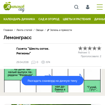
КАЛЕНДАРЬ ДАЧНИКА
САД И ОГОРОД
ЦВЕТЫ И РАСТЕНИЯ
ДАЧНЫ
Главная
Лента статей
Овощи
🌾 Зелень и пряности
Лемонграсс
Газета "Шесть соток.
Регионы"
Рейтинг:
5
Проголосовало:
2
29.04.2016
0
674
Разгадать сканворд на дачную тему