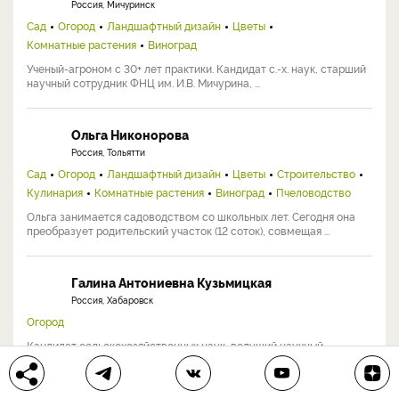
Россия, Мичуринск
Сад
Огород
Ландшафтный дизайн
Цветы
Комнатные растения
Виноград
Ученый-агроном с 30+ лет практики. Кандидат с.-х. наук, старший
научный сотрудник ФНЦ им. И.В. Мичурина, ...
Ольга Никонорова
Россия, Тольятти
Сад
Огород
Ландшафтный дизайн
Цветы
Строительство
Кулинария
Комнатные растения
Виноград
Пчеловодство
Ольга занимается садоводством со школьных лет. Сегодня она
преобразует родительский участок (12 соток), совмещая ...
Галина Антониевна Кузьмицкая
Россия, Хабаровск
Огород
Кандидат сельскохозяйственных наук, ведущий научный
сотрудник отдела овощных культур и картофеля
Дальневосточного НИИ ...