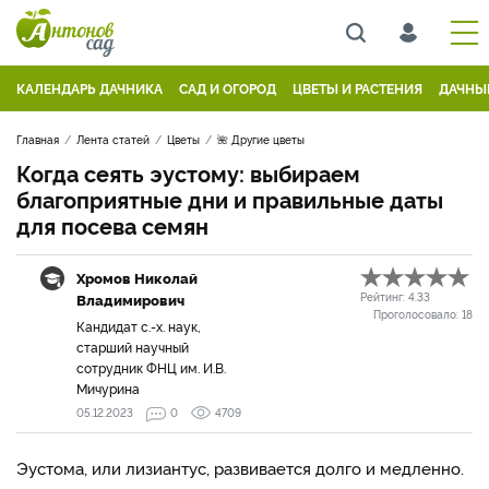
КАЛЕНДАРЬ ДАЧНИКА
САД И ОГОРОД
ЦВЕТЫ И РАСТЕНИЯ
ДАЧНЫ
Главная
Лента статей
Цветы
🌺 Другие цветы
Когда сеять эустому: выбираем
благоприятные дни и правильные даты
для посева семян
Хромов Николай
Владимирович
Рейтинг:
4.33
Проголосовало:
18
Кандидат с.-х. наук,
старший научный
сотрудник ФНЦ им. И.В.
Мичурина
05.12.2023
0
4709
Эустома, или лизиантус, развивается долго и медленно.