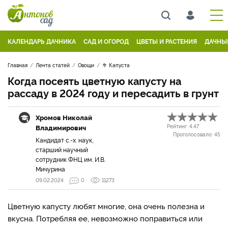
КАЛЕНДАРЬ ДАЧНИКА
САД И ОГОРОД
ЦВЕТЫ И РАСТЕНИЯ
ДАЧНЫ
Главная
Лента статей
Овощи
🥦 Капуста
Когда посеять цветную капусту на
рассаду в 2024 году и пересадить в грунт
Хромов Николай
Владимирович
Рейтинг:
4.47
Проголосовало:
45
Кандидат с.-х. наук,
старший научный
сотрудник ФНЦ им. И.В.
Мичурина
09.02.2024
0
11273
Цветную капусту любят многие, она очень полезна и
вкусна. Потребляя ее, невозможно поправиться или