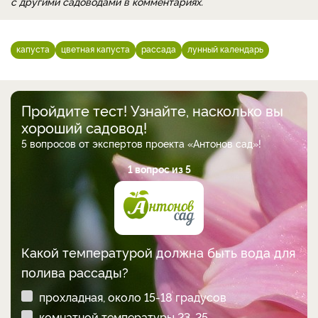
с другими садоводами в комментариях.
капуста
цветная капуста
рассада
лунный календарь
Пройдите тест! Узнайте, насколько вы
хороший садовод!
5 вопросов от экспертов проекта «Антонов сад»!
1 вопрос из 5
Какой температурой должна быть вода для
полива рассады?
прохладная, около 15-18 градусов
комнатной температуры 23-25