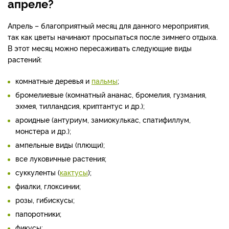
апреле?
Апрель – благоприятный месяц для данного мероприятия,
так как цветы начинают просыпаться после зимнего отдыха.
В этот месяц можно пересаживать следующие виды
растений:
комнатные деревья и
пальмы
;
бромелиевые (комнатный ананас, бромелия, гузмания,
эхмея, тилландсия, криптантус и др.);
ароидные (антуриум, замиокулькас, спатифиллум,
монстера и др.);
ампельные виды (плющи);
все луковичные растения;
суккуленты (
кактусы
);
фиалки, глоксинии;
розы, гибискусы;
папоротники;
фикусы;