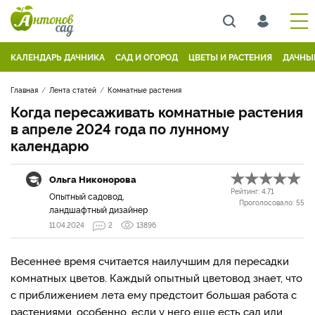
КАЛЕНДАРЬ ДАЧНИКА
САД И ОГОРОД
ЦВЕТЫ И РАСТЕНИЯ
ДАЧНЫ
Главная
Лента статей
Комнатные растения
Когда пересаживать комнатные растения
в апреле 2024 года по лунному
календарю
Ольга Никонорова
Рейтинг:
4.71
Опытный садовод,
Проголосовало:
55
ландшафтный дизайнер
11.04.2024
2
13896
Весеннее время считается наилучшим для пересадки
комнатных цветов. Каждый опытный цветовод знает, что
с приближением лета ему предстоит большая работа с
растениями, особенно, если у него еще есть сад или