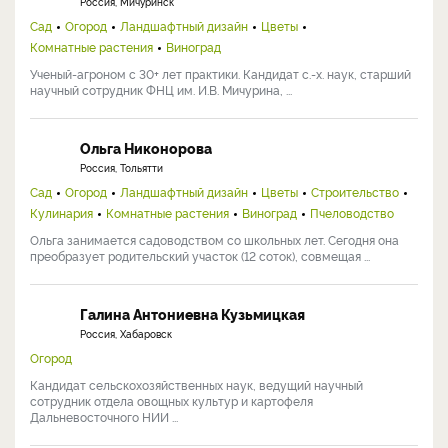
Россия, Мичуринск
Сад
Огород
Ландшафтный дизайн
Цветы
Комнатные растения
Виноград
Ученый-агроном с 30+ лет практики. Кандидат с.-х. наук, старший
научный сотрудник ФНЦ им. И.В. Мичурина, ...
Ольга Никонорова
Россия, Тольятти
Сад
Огород
Ландшафтный дизайн
Цветы
Строительство
Кулинария
Комнатные растения
Виноград
Пчеловодство
Ольга занимается садоводством со школьных лет. Сегодня она
преобразует родительский участок (12 соток), совмещая ...
Галина Антониевна Кузьмицкая
Россия, Хабаровск
Огород
Кандидат сельскохозяйственных наук, ведущий научный
сотрудник отдела овощных культур и картофеля
Дальневосточного НИИ ...