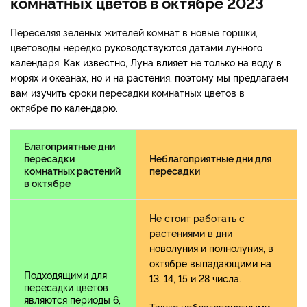
комнатных цветов в октябре 2023
Переселяя зеленых жителей комнат в новые горшки,
цветоводы нередко
руководствуются датами лунного
календаря. Как известно, Луна влияет не только на воду в
морях и океанах, но и на растения, поэтому мы предлагаем
вам изучить
с
роки пересадки комнатных цветов в
октябре
по календарю.
Благоприятные дни
пересадки
Неблагоприятные дни для
комнатных растений
пересадки
в октябре
Не стоит работать с
растениями в дни
н
оволуния и полнолуния, в
октябре выпадающими на
Подходящими для
1
3,
1
4,
1
5 и 28 числа.
пересадки цветов
являются периоды 6,
Также
неблагоприятными