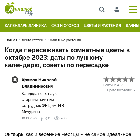
КАЛЕНДАРЬ ДАЧНИКА
САД И ОГОРОД
ЦВЕТЫ И РАСТЕНИЯ
ДАЧНЫ
Главная
Лента статей
Комнатные растения
Когда пересаживать комнатные цветы в
октябре 2023: даты по лунному
календарю, советы по пересадке
Хромов Николай
Владимирович
Рейтинг:
4.53
Проголосовало:
17
Кандидат с.-х. наук,
старший научный
сотрудник ФНЦ им. И.В.
Мичурина
18.10.2022
0
4355
Октябрь, как и весенние месяцы
– не самое идеальное,