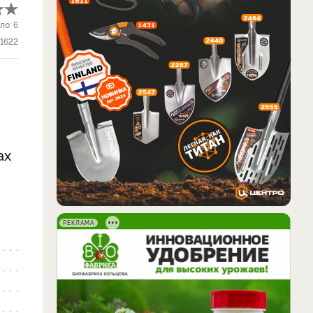
ло:
6
1622
ах
РЕКЛАМА