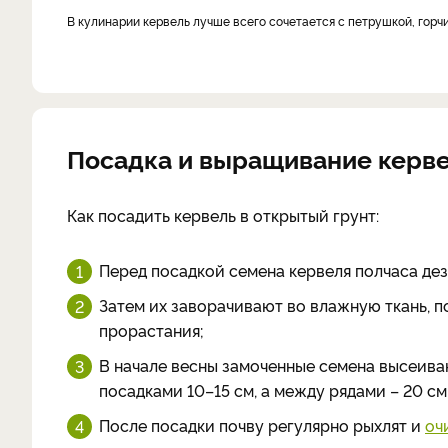
в кулинарии кервель лучше всего сочетается с петрушкой, горч
Посадка и выращивание керв
Как посадить кервель в открытый грунт:
Перед посадкой семена кервеля полчаса де
Затем их заворачивают во влажную ткань, п
прорастания;
В начале весны замоченные семена высеиваю
посадками 10–15 см, а между рядами – 20 см
После посадки почву регулярно рыхлят и
оч