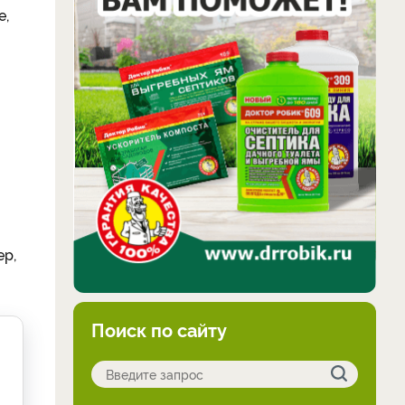
е,
ер,
Поиск по сайту