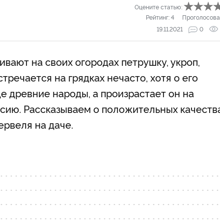
Оцените статью:
Рейтинг:
4
Проголосова
19.11.2021
0
ают на своих огородах петрушку, укроп,
стречается на грядках нечасто, хотя о его
е древние народы, а произрастает он на
ссию. Рассказываем о положительных качеств
ервеля на даче.