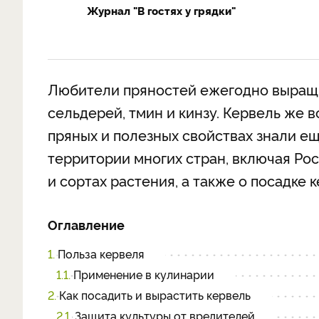
Журнал "В гостях у грядки"
Любители пряностей ежегодно выращив
сельдерей, тмин и кинзу. Кервель же в
пряных и полезных свойствах знали ещ
территории многих стран, включая Ро
и сортах растения, а также о посадке к
Оглавление
1.
Польза кервеля
1.1.
Применение в кулинарии
2.
Как посадить и вырастить кервель
2.1.
Защита культуры от вредителей