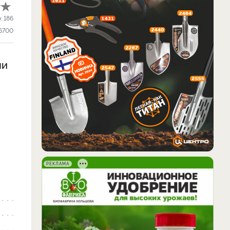
о:
186
6700
ни
РЕКЛАМА