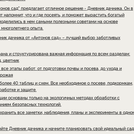
онов сад" предлагает отличное решение - Дневник дачника. Он в
 напомнит, что и где посеять, и поможет вырастить богатый
поделились в нем самыми полезными советами на основе
 многолетнего опыта.
ник дачника от «Антонов сад» – лучший выбор заботливых
рана и структурирована важная информация по всем разделам:
д, цветник
все этапы работ: от подготовки почвы и посева, до ухода и
урожая
олее 40 таблиц и схем. Все необходимое о посеве, подкормкам,
работке и защите.
ции основаны только на экологичных методах обработки с
анием безопасных технологий.
хранить все заметки, наблюдения, планы и эксперименты в одно
йте Дневник дачника и начните планировать свой идеальный сад