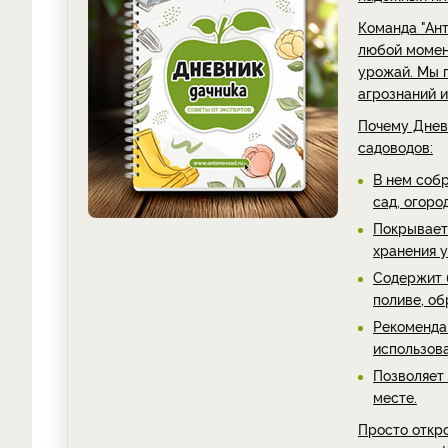
Команда "Ант
любой момент
урожай. Мы 
агрознаний и
Почему Днев
садоводов:
В нем соб
сад, огоро
Покрывает 
хранения 
Содержит б
поливе, об
Рекоменда
использов
Позволяет 
месте.
Просто откро