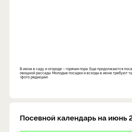
В июне в саду и огороде – горячая пора. Еще продолжаются посадки деревьев и кустарников, посевы цветов и овощей, высадки цветочной и
овощной рассады. Молодые посадки и всходы в июне требуют тщ
фото редакции
Посевной календарь на июнь 