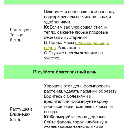
Пикируем и пересаживаем рассаду,
подкармливаем ее минеральными
удобрениями.
Ю:
Если у вас уже сошел снег, и
Растущая в
тепло, сажайте любые плодовые
Тельце
деревья и кустарники.
8 л. д.
Ц:
Продолжаем
сеять на рассаду
перцы
, баклажаны.
С:
Окучьте снегом ягодники на
участке.
17, суббота, благоприятный день
Хорошо в этот день формировать
растения, удалять пасынки, обрезать.
Боритесь с болезнями и
вредителями, формируйте крону
деревьев, если позволяет климат и
Растущая в
погода.
Близнецах
Ю:
Формируйте крону деревьев.
9 л. д.
Сейте фасоль, горох, клубнику в
отапливаемые теплицы или на