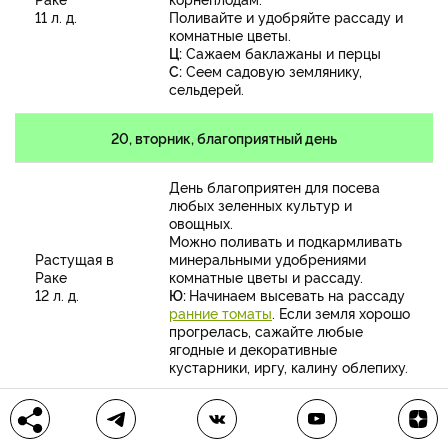
11 л. д.
Поливайте и удобряйте рассаду и
комнатные цветы.
Ц:
Сажаем баклажаны и перцы
С:
Сеем садовую землянику,
сельдерей.
20, вторник, благоприятный день
День благоприятен для посева
любых зеленных культур и
овощных.
Можно поливать и подкармливать
Растущая в
минеральными удобрениями
Раке
комнатные цветы и рассаду.
12 л. д.
Ю:
Начинаем высевать на рассаду
ранние томаты
. Если земля хорошо
прогрелась, сажайте любые
ягодные и декоративные
кустарники, иргу, калину облепиху.
21, среда, нейтральный день