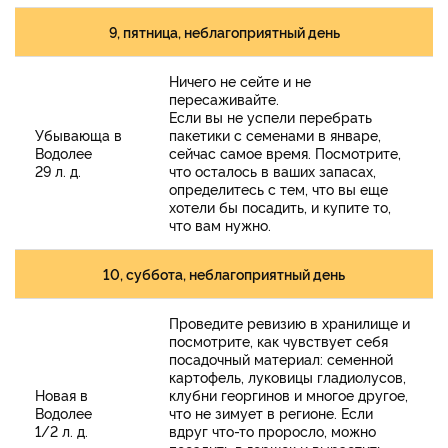
9, пятница, неблагоприятный день
Ничего не сейте и не
пересаживайте.
Если вы не успели перебрать
Убывающа в
пакетики с семенами в январе,
Водолее
сейчас самое время. Посмотрите,
29 л. д.
что осталось в ваших запасах,
определитесь с тем, что вы еще
хотели бы посадить, и купите то,
что вам нужно.
10, суббота, неблагоприятный день
Проведите ревизию в хранилище и
посмотрите, как чувствует себя
посадочный материал: семенной
картофель, луковицы гладиолусов,
Новая в
клубни георгинов и многое другое,
Водолее
что не зимует в регионе. Если
1/2 л. д.
вдруг что-то проросло, можно