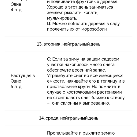
и подвивайте фруктовые деревья.
Овне
Хорошо в этот день заниматься
4 л. д.
землей: рыхлить, копать,
мульчировать.
Ц:
Можно побелить деревья в саду,
пролечить их от морозобоин.
13, вторник, нейтральный день
С:
Если за зиму на вашем садовом
участке накопилось много снега,
обеспечьте весенний запас.
Растущая в
Утрамбуйте снег во все имеющиеся
Овне
емкости, накидайте его в теплицу и в
5 л. д.
приствольные круги. Но помните: в
случае с косточковыми растениями
не стоит класть снег близко к стволу
– они склонны к выпреванию.
14, среда, нейтральный день
Пропалывайте и рыхлите землю,