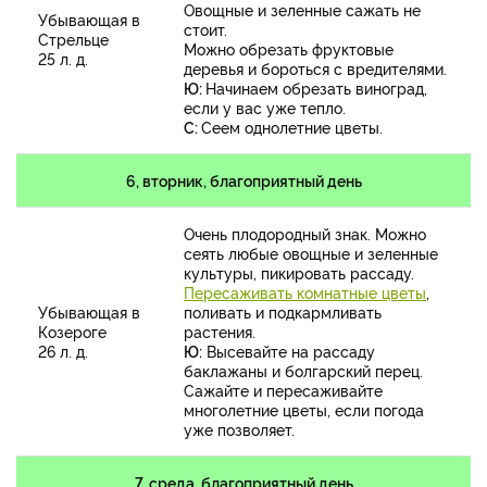
Овощные и зеленные сажать не
Убывающая в
стоит.
Стрельце
Можно обрезать фруктовые
25 л. д.
деревья и бороться с вредителями.
Ю:
Начинаем обрезать виноград,
если у вас уже тепло.
С:
Сеем однолетние цветы.
6, вторник, благоприятный день
Очень плодородный знак. Можно
сеять любые овощные и зеленные
культуры, пикировать рассаду.
Пересаживать комнатные цветы
,
Убывающая в
поливать и подкармливать
Козероге
растения.
26 л. д.
Ю:
Высевайте на рассаду
баклажаны и болгарский перец.
Сажайте и пересаживайте
многолетние цветы, если погода
уже позволяет.
7, среда, благоприятный день