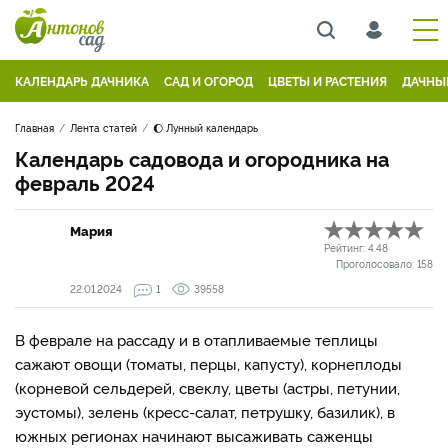
КАЛЕНДАРЬ ДАЧНИКА
САД И ОГОРОД
ЦВЕТЫ И РАСТЕНИЯ
ДАЧНЫ
Главная
Лента статей
🌔 Лунный календарь
Календарь садовода и огородника на
февраль 2024
Мария
Рейтинг:
4.48
Проголосовало:
158
22.01.2024
1
39558
В феврале на рассаду и в отапливаемые теплицы
сажают овощи (томаты, перцы, капусту), корнеплоды
(корневой сельдерей, свеклу, цветы (астры, петунии,
эустомы), зелень (кресс-салат, петрушку, базилик), в
южных регионах начинают высаживать саженцы