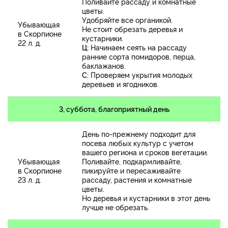
Поливайте рассаду и комнатные
цветы.
Удобряйте все органикой.
Убывающая
Не стоит обрезать деревья и
в Скорпионе
кустарники.
22 л. д.
Ц:
Начинаем сеять на рассаду
ранние сорта помидоров, перца,
баклажанов.
С:
Проверяем укрытия молодых
деревьев и ягодников.
3, суббота, благоприятный день
День по-прежнему подходит для
посева любых культур с учетом
вашего региона и сроков вегетации.
Убывающая
Поливайте, подкармливайте,
в Скорпионе
пикируйте и пересаживайте
23 л. д.
рассаду, растения и комнатные
цветы.
Но деревья и кустарники в этот день
лучше не обрезать.