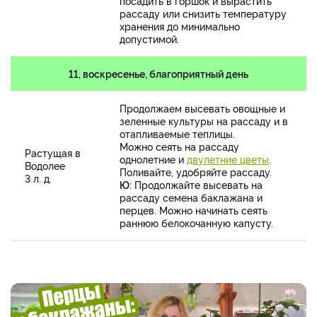
посадить в горшок и вырастить
рассаду или снизить температуру
хранения до минимально
допустимой.
11, воскресенье, благоприятный день
Продолжаем высевать овощные и
зеленные культуры на рассаду и в
отапливаемые теплицы.
Можно сеять на рассаду
Растущая в
однолетние и
двулетние цветы
.
Водолее
Поливайте, удобряйте рассаду.
3 л. д.
Ю:
Продолжайте высевать на
рассаду семена баклажана и
перцев. Можно начинать сеять
раннюю белокочанную капусту.