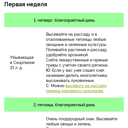
Первая неделя
1, четверг, благоприятный день
Высевайте на рассаду и в
отапливаемые теплицы любые
овощные и зеленные культуры.
Поливайте растения и рассаду,
удобряйте органикой.
Убывающая
Сейте лекарственные и пряные
в Скорпионе
травы с учетом своего региона.
21 л. д.
Ю:
Если у вас уже сошел снег,
начинаем делить многолетники,
высаживать луковичные.
С:
Можно
высевать на рассаду
семена корневого сельдерея.
2, пятница, благоприятный день
Очень плодородный знак. Высевайте
любые овощи и зелень.