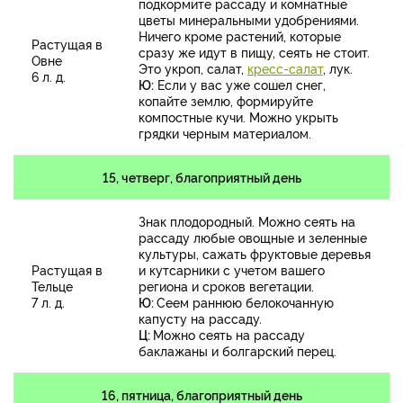
подкормите рассаду и комнатные
цветы минеральными удобрениями.
Ничего кроме растений, которые
Растущая в
сразу же идут в пищу, сеять не стоит.
Овне
Это укроп, салат,
кресс-салат
, лук.
6 л. д.
Ю:
Если у вас уже сошел снег,
копайте землю, формируйте
компостные кучи. Можно укрыть
грядки черным материалом.
15, четверг, благоприятный день
Знак плодородный. Можно сеять на
рассаду любые овощные и зеленные
культуры, сажать фруктовые деревья
Растущая в
и кутсарники с учетом вашего
Тельце
региона и сроков вегетации.
7 л. д.
Ю:
Сеем раннюю белокочанную
капусту на рассаду.
Ц:
Можно сеять на рассаду
баклажаны и болгарский перец.
16, пятница, благоприятный день