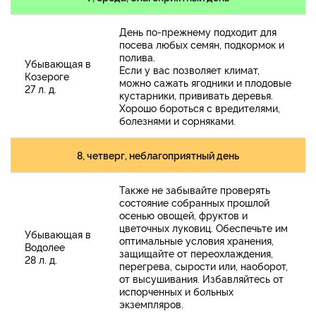
День по-прежнему подходит для
посева любых семян, подкормок и
полива.
Убывающая в
Если у вас позволяет климат,
Козероге
можно сажать ягодники и плодовые
27 л. д.
кустарники, прививать деревья.
Хорошо бороться с вредителями,
болезнями и сорняками.
8, четверг, неблагоприятный день
Также не забывайте проверять
состояние собранных прошлой
осенью овощей, фруктов и
цветочных луковиц. Обеспечьте им
Убывающая в
оптимальные условия хранения,
Водолее
защищайте от переохлаждения,
28 л. д.
перегрева, сырости или, наоборот,
от высушивания. Избавляйтесь от
испорченных и больных
экземпляров.