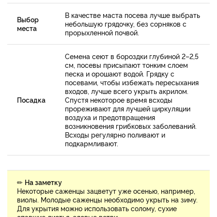
В качестве маста посева лучше выбрать
Выбор
небольшую грядочку, без сорняков с
места
прорыхленной почвой.
Семена сеют в бороздки глубиной 2–2,5
см, посевы присыпают тонким слоем
песка и орошают водой. Грядку с
посевами, чтобы избежать пересыхания
входов, лучше всего укрыть акрилом.
Посадка
Спустя некоторое время всходы
прореживают для лучшей циркуляции
воздуха и предотвращения
возникновения грибковых заболеваний.
Всходы регулярно поливают и
подкармливают.
✏
На заметку
Некоторые саженцы зацветут уже осенью, например,
виолы. Молодые саженцы необходимо укрыть на зиму.
Для укрытия можно использовать солому, сухие
опавшие листья, еловые ветви.