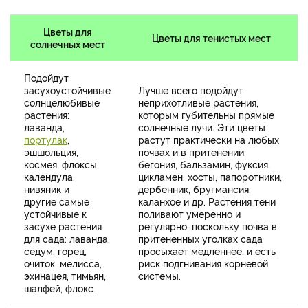
Цветы для
Цветы для тенистых мест
солнечных мест
Подойдут
засухоустойчивые
Лучше всего подойдут
солнцелюбивые
неприхотливые растения,
растения:
которым губительны прямые
лаванда,
солнечные лучи. Эти цветы
портулак
,
растут практически на любых
эшшольция,
почвах и в притенении:
космея, флоксы,
бегония, бальзамин, фуксия,
календула,
цикламен, хосты, папоротники,
нивяник и
дербенник, бругмансия,
другие самые
каланхое и др. Растения тени
устойчивые к
поливают умеренно и
засухе растения
регулярно, поскольку почва в
для сада: лаванда,
притененных уголках сада
седум, горец,
просыхает медленнее, и есть
очиток, мелисса,
риск подгнивания корневой
эхинацея, тимьян,
системы.
шалфей, флокс.