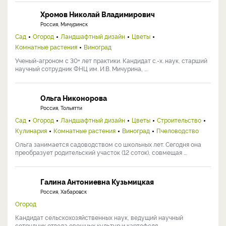
Хромов Николай Владимирович
Россия, Мичуринск
Сад
Огород
Ландшафтный дизайн
Цветы
Комнатные растения
Виноград
Ученый-агроном с 30+ лет практики. Кандидат с.-х. наук, старший
научный сотрудник ФНЦ им. И.В. Мичурина, ...
Ольга Никонорова
Россия, Тольятти
Сад
Огород
Ландшафтный дизайн
Цветы
Строительство
Кулинария
Комнатные растения
Виноград
Пчеловодство
Ольга занимается садоводством со школьных лет. Сегодня она
преобразует родительский участок (12 соток), совмещая ...
Галина Антониевна Кузьмицкая
Россия, Хабаровск
Огород
Кандидат сельскохозяйственных наук, ведущий научный
сотрудник отдела овощных культур и картофеля