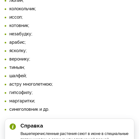
колокольчик;
иссоп;
котовник;
незабудку;
арабис;
ясколку;
веронику;
тимьян;
шалфей;
астру многолетнюю;
гипсофилу;
маргаритки;
синеголовник и др.
Справка
Вышеперечисленные растения сеют в июне в специальные