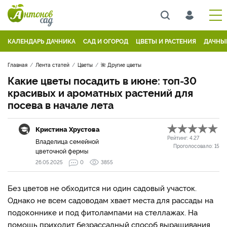
КАЛЕНДАРЬ ДАЧНИКА
САД И ОГОРОД
ЦВЕТЫ И РАСТЕНИЯ
ДАЧНЫ
Главная
Лента статей
Цветы
🌺 Другие цветы
Какие цветы посадить в июне: топ-30
красивых и ароматных растений для
посева в начале лета
Кристина Хрустова
Рейтинг:
4.27
Владелица семейной
Проголосовало:
15
цветочной фермы
26.05.2025
0
3855
Без цветов не обходится ни один садовый участок.
Однако не всем садоводам хвает места для рассады на
подоконнике и под фитолампами на стеллажах. На
помощь приходит безрассадный способ выращивания