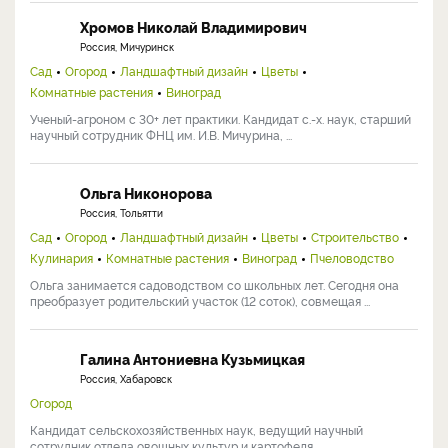
Хромов Николай Владимирович
Россия, Мичуринск
Сад
Огород
Ландшафтный дизайн
Цветы
Комнатные растения
Виноград
Ученый-агроном с 30+ лет практики. Кандидат с.-х. наук, старший
научный сотрудник ФНЦ им. И.В. Мичурина, ...
Ольга Никонорова
Россия, Тольятти
Сад
Огород
Ландшафтный дизайн
Цветы
Строительство
Кулинария
Комнатные растения
Виноград
Пчеловодство
Ольга занимается садоводством со школьных лет. Сегодня она
преобразует родительский участок (12 соток), совмещая ...
Галина Антониевна Кузьмицкая
Россия, Хабаровск
Огород
Кандидат сельскохозяйственных наук, ведущий научный
сотрудник отдела овощных культур и картофеля