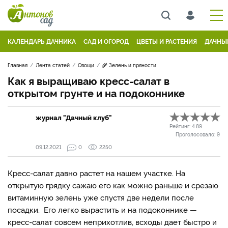
КАЛЕНДАРЬ ДАЧНИКА
САД И ОГОРОД
ЦВЕТЫ И РАСТЕНИЯ
ДАЧНЫ
Главная
Лента статей
Овощи
🌾 Зелень и пряности
Как я выращиваю кресс-салат в
открытом грунте и на подоконнике
журнал "Дачный клуб"
Рейтинг:
4.89
Проголосовало:
9
09.12.2021
0
2250
Кресс-салат давно растет на нашем участке. На
открытую грядку сажаю его как можно раньше и срезаю
витаминную зелень уже спустя две недели после
посадки. Его легко вырастить и на подоконнике —
кресс-салат совсем неприхотлив, всходы дает быстро и