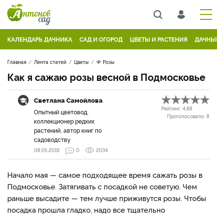
КАЛЕНДАРЬ ДАЧНИКА
САД И ОГОРОД
ЦВЕТЫ И РАСТЕНИЯ
ДАЧНЫ
Главная
Лента статей
Цветы
🌹 Розы
Как я сажаю розы весной в Подмосковье
Светлана Самойлова
Рейтинг:
4.88
Опытный цветовод,
Проголосовало:
8
коллекционер редких
растений, автор книг по
садоводству
08.05.2019
0
2034
Начало мая — самое подходящее время сажать розы в
Подмосковье. Затягивать с посадкой не советую. Чем
раньше высадите — тем лучше приживутся розы. Чтобы
посадка прошла гладко, надо все тщательно