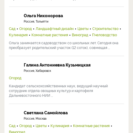
Ольга Никонорова
Россия, Тольятти
Сад
Огород
Ландшафтный дизайн
Цветы
Строительство
Кулинария
Комнатные растения
Виноград
Пчеловодство
Ольга занимается садоводством со школьных лет. Сегодня она
преобразует родительский участок (12 соток), совмещая ...
Галина Антониевна Кузьмицкая
Россия, Хабаровск
Огород
Кандидат сельскохозяйственных наук, ведущий научный
сотрудник отдела овощных культур и картофеля
Дальневосточного НИИ ...
Светлана Самойлова
Россия, Москва
Сад
Огород
Цветы
Кулинария
Комнатные растения
Виноград