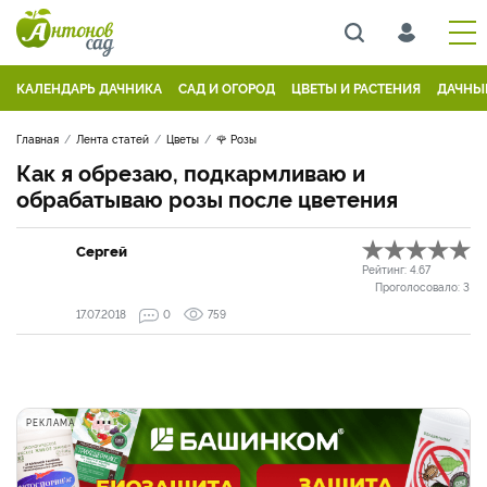
КАЛЕНДАРЬ ДАЧНИКА
САД И ОГОРОД
ЦВЕТЫ И РАСТЕНИЯ
ДАЧНЫ
Главная
Лента статей
Цветы
🌹 Розы
Как я обрезаю, подкармливаю и
обрабатываю розы после цветения
Сергей
Рейтинг:
4.67
Проголосовало:
3
17.07.2018
0
759
РЕКЛАМА