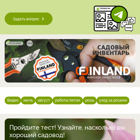
Задать вопрос
РЕКЛАМА
Видео
июль
август
работы летом
розы
уход за розами
Пройдите тест! Узнайте, насколько вы
хороший садовод!