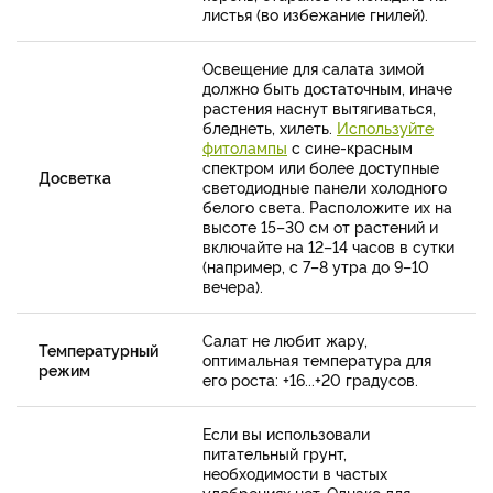
листья (во избежание гнилей).
Освещение для салата зимой
должно быть достаточным, иначе
растения наснут вытягиваться,
бледнеть, хилеть.
Используйте
фитолампы
с сине-красным
спектром или более доступные
Досветка
светодиодные панели холодного
белого света. Расположите их на
высоте 15–30 см от растений и
включайте на 12–14 часов в сутки
(например, с 7–8 утра до 9–10
вечера).
Салат не любит жару,
Температурный
оптимальная температура для
режим
его роста: +16...+20 градусов.
Если вы использовали
питательный грунт,
необходимости в частых
удобрениях нет. Однако для