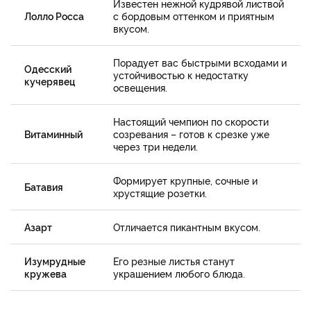
Известен нежной кудрявой листвой
Лолло Росса
с бордовым оттенком и приятным
вкусом.
Порадует вас быстрыми всходами и
Одесский
устойчивостью к недостатку
кучерявец
освещения.
Настоящий чемпион по скорости
Витаминный
созревания – готов к срезке уже
через три недели.
Формирует крупные, сочные и
Батавия
хрустящие розетки.
Азарт
Отличается пикантным вкусом.
Изумрудные
Его резные листья станут
кружева
украшением любого блюда.