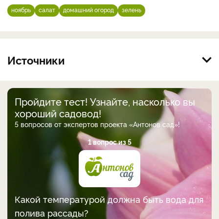
ноябрь
салат
домашний огород
зелень
Источники
Пройдите тест! Узнайте, насколько вы
хороший садовод!
5 вопросов от экспертов проекта «Антонов сад»!
1 вопрос из 5
Какой температурой должна быть вода для
полива рассады?