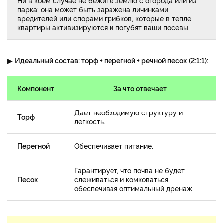
Ни в коем случае не бежите землю с огорода или из
парка: она может быть заражена личинками
вредителей или спорами грибков, которые в тепле
квартиры активизируются и погубят ваши посевы.
▶
Идеальный состав: торф + перегной + речной песок (2:1:1):
Компонент
За что отвечает
Дает необходимую структуру и
Торф
легкость.
Перегной
Обеспечивает питание.
Гарантирует, что почва не будет
Песок
слеживаться и комковаться,
обеспечивая оптимальный дренаж.