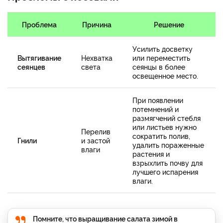
Проблема
Причина
Решение
Усилить досветку
Вытягивание
Нехватка
или переместить
сеянцев
света
сеянцы в более
освещенное место.
При появлении
потемнений и
размягчений стебля
или листьев нужно
Перелив
сократить полив,
Гнили
и застой
удалить пораженные
влаги
растения и
взрыхлить почву для
лучшего испарения
влаги.
Помните, что выращивание салата зимой в