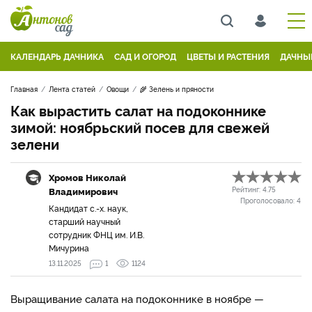
КАЛЕНДАРЬ ДАЧНИКА
САД И ОГОРОД
ЦВЕТЫ И РАСТЕНИЯ
ДАЧНЫ
Главная
Лента статей
Овощи
🌾 Зелень и пряности
Как вырастить салат на подоконнике
зимой: ноябрьский посев для свежей
зелени
Хромов Николай
Владимирович
Рейтинг:
4.75
Проголосовало:
4
Кандидат с.-х. наук,
старший научный
сотрудник ФНЦ им. И.В.
Мичурина
13.11.2025
1
1124
Выращивание салата на подоконнике в ноябре —