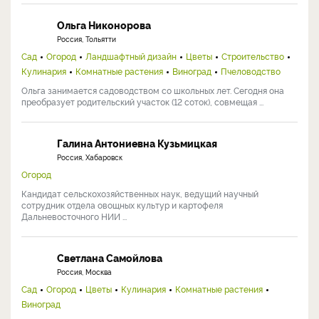
Ольга Никонорова
Россия, Тольятти
Сад
Огород
Ландшафтный дизайн
Цветы
Строительство
Кулинария
Комнатные растения
Виноград
Пчеловодство
Ольга занимается садоводством со школьных лет. Сегодня она
преобразует родительский участок (12 соток), совмещая ...
Галина Антониевна Кузьмицкая
Россия, Хабаровск
Огород
Кандидат сельскохозяйственных наук, ведущий научный
сотрудник отдела овощных культур и картофеля
Дальневосточного НИИ ...
Светлана Самойлова
Россия, Москва
Сад
Огород
Цветы
Кулинария
Комнатные растения
Виноград