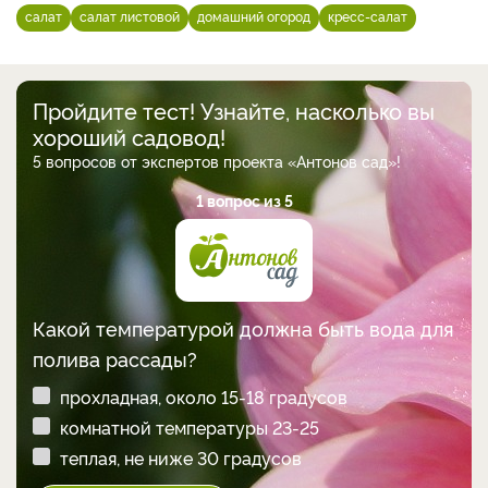
салат
салат листовой
домашний огород
кресс-салат
Пройдите тест! Узнайте, насколько вы
хороший садовод!
5 вопросов от экспертов проекта «Антонов сад»!
1 вопрос из 5
Какой температурой должна быть вода для
полива рассады?
прохладная, около 15-18 градусов
комнатной температуры 23-25
теплая, не ниже 30 градусов