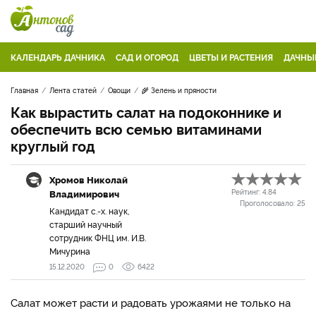
КАЛЕНДАРЬ ДАЧНИКА
САД И ОГОРОД
ЦВЕТЫ И РАСТЕНИЯ
ДАЧНЫ
Главная
Лента статей
Овощи
🌾 Зелень и пряности
Как вырастить салат на подоконнике и
обеспечить всю семью витаминами
круглый год
Хромов Николай
Владимирович
Рейтинг:
4.84
Проголосовало:
25
Кандидат с.-х. наук,
старший научный
сотрудник ФНЦ им. И.В.
Мичурина
15.12.2020
0
6422
Салат может расти и радовать урожаями не только на