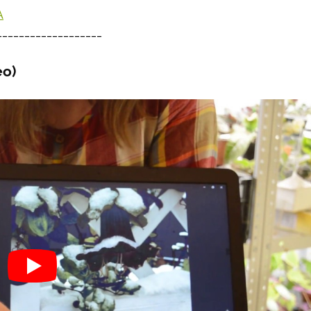
А
___________________
ео)