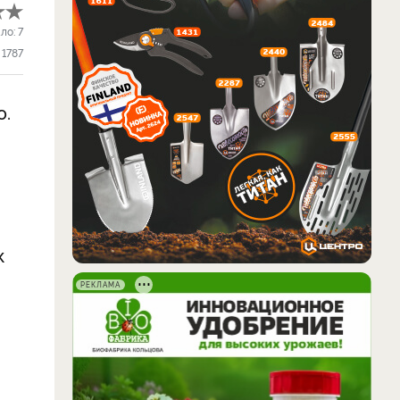
ло:
7
1787
ю.
к
РЕКЛАМА