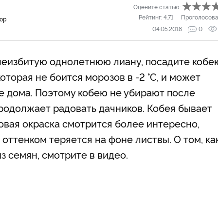
Оцените статью:
Рейтинг:
4.71
Проголосова
тор
04.05.2018
0
неизбитую однолетнюю лиану, посадите кобе
оторая не боится морозов в -2 °C, и может
не дома. Поэтому кобею не убирают после
продолжает радовать дачников. Кобея бывает
овая окраска смотрится более интересно,
оттенком теряется на фоне листвы. О том, ка
з семян, смотрите в видео.