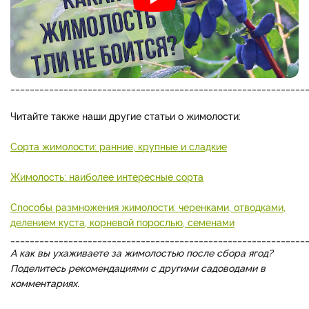
_____________________________________________________________
Читайте также наши другие статьи о жимолости:
Сорта жимолости: ранние, крупные и сладкие
Жимолость: наиболее интересные сорта
Способы размножения жимолости: черенками, отводками,
делением куста, корневой порослью, семенами
_____________________________________________________________
А как вы ухаживаете за жимолостью после сбора ягод?
Поделитесь рекомендациями с другими садоводами в
комментариях.