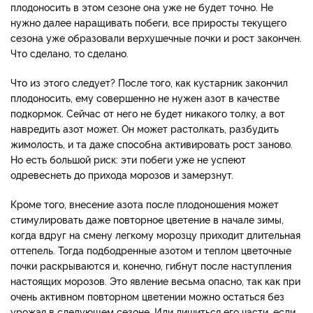
плодоносить в этом сезоне она уже не будет точно. Не
нужно далее наращивать побеги, все приросты текущего
сезона уже образовали верхушечные почки и рост закончен.
Что сделано, то сделано.
Что из этого следует? После того, как кустарник закончил
плодоносить, ему совершенно не нужен азот в качестве
подкормок. Сейчас от него не будет никакого толку, а вот
навредить азот может. Он может растолкать, разбудить
жимолость, и та даже способна активировать рост заново.
Но есть большой риск: эти побеги уже не успеют
одревеснеть до прихода морозов и замерзнут.
Кроме того, внесение азота после плодоношения может
стимулировать даже повторное цветение в начале зимы,
когда вдруг на смену легкому морозцу приходит длительная
оттепель. Тогда подбодренные азотом и теплом цветочные
почки раскрываются и, конечно, гибнут после наступления
настоящих морозов. Это явление весьма опасно, так как при
очень активном повторном цветении можно остаться без
урожая в следующем сезоне. Или лишиться его части, если