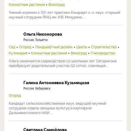
Комнатные растения
Виноград
Ученый-агроном с 30+ лет практики. Кандидат с.-х. наук, старший
научный сотрудник ФНЦ им. И.В. Мичурина, ...
Ольга Никонорова
Россия, Тольятти
Сад
Огород
Ландшафтный дизайн
Цветы
Строительство
Кулинария
Комнатные растения
Виноград
Пчеловодство
Ольга занимается садоводством со школьных лет. Сегодня она
преобразует родительский участок (12 соток), совмещая ...
Галина Антониевна Кузьмицкая
Россия, Хабаровск
Огород
Кандидат сельскохозяйственных наук, ведущий научный
сотрудник отдела овощных культур и картофеля
Дальневосточного НИИ ...
Светлана Самойлова