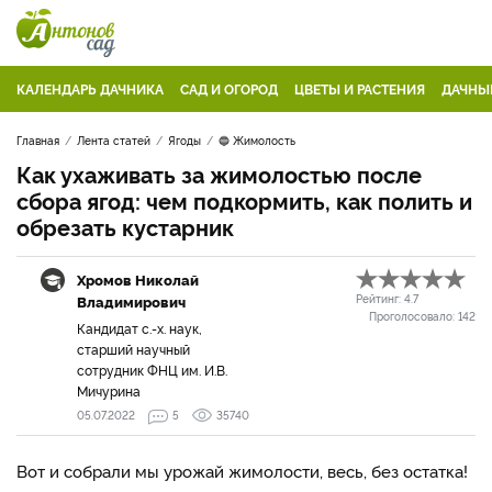
КАЛЕНДАРЬ ДАЧНИКА
САД И ОГОРОД
ЦВЕТЫ И РАСТЕНИЯ
ДАЧНЫ
Главная
Лента статей
Ягоды
🔵 Жимолость
Как ухаживать за жимолостью после
сбора ягод: чем подкормить, как полить и
обрезать кустарник
Хромов Николай
Владимирович
Рейтинг:
4.7
Проголосовало:
142
Кандидат с.-х. наук,
старший научный
сотрудник ФНЦ им. И.В.
Мичурина
05.07.2022
5
35740
Вот и собрали мы урожай жимолости, весь, без остатка!