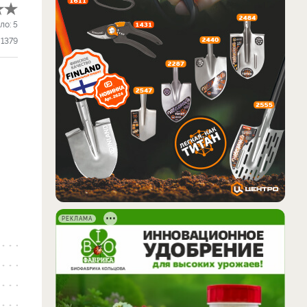
ло:
5
1379
РЕКЛАМА