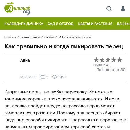
КАЛЕНДАРЬ ДАЧНИКА
САД И ОГОРОД
ЦВЕТЫ И РАСТЕНИЯ
ДАЧНЫ
Главная
Лента статей
Овощи
🍆 Перцы и баклажаны
Как правильно и когда пикировать перец
Анна
Рейтинг:
4.51
Проголосовало:
282
09.05.2020
0
70603
Капризные перцы не любят пересадку. Их нежные
тоненькие корешки плохо восстанавливаются. И если
пикировка пройдет неудачно, рассада перца может
замедлиться в развитии. Поэтому для перца выбирают
щадящие способы пикировки – пересадка и перевалка с
наименьшим травмированием корневой системы.