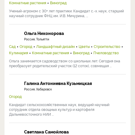
Комнатные растения
Виноград
Ученый-агроном с 30+ лет практики. Кандидат с.-х. наук, старший
научный сотрудник ФНЦ им. И.В. Мичурина, ...
Ольга Никонорова
Россия, Тольятти
Сад
Огород
Ландшафтный дизайн
Цветы
Строительство
Кулинария
Комнатные растения
Виноград
Пчеловодство
Ольга занимается садоводством со школьных лет. Сегодня она
преобразует родительский участок (12 соток), совмещая ...
Галина Антониевна Кузьмицкая
Россия, Хабаровск
Огород
Кандидат сельскохозяйственных наук, ведущий научный
сотрудник отдела овощных культур и картофеля
Дальневосточного НИИ ...
Светлана Самойлова