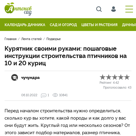
КАЛЕНДАРЬ ДАЧНИКА
САД И ОГОРОД
ЦВЕТЫ И РАСТЕНИЯ
ДАЧНЫ
Главная
Лента статей
Подворье
Курятник своими руками: пошаговые
инструкции строительства птичников на
10 и 20 куриц
чучундра
Рейтинг:
4.42
Проголосовало:
43
06.10.2022
1
10841
Перед началом строительства нужно определиться,
сколько кур вы хотите, какой породы и как долго у вас
они будут жить. Круглый год или несколько сезонов? От
этого зависит подбор материалов, размер птичника,