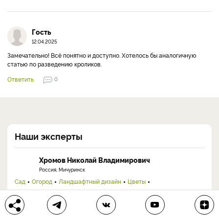
Гость
12.04.2025
Замечательно! Всё понятно и доступно. Хотелось бы аналогичную
статью по разведению кроликов.
Ответить
0
Наши эксперты
Хромов Николай Владимирович
Россия, Мичуринск
Сад
Огород
Ландшафтный дизайн
Цветы
Комнатные растения
Виноград
Ученый-агроном с 30+ лет практики. Кандидат с.-х. наук, старший
научный сотрудник ФНЦ им. И.В. Мичурина, ...