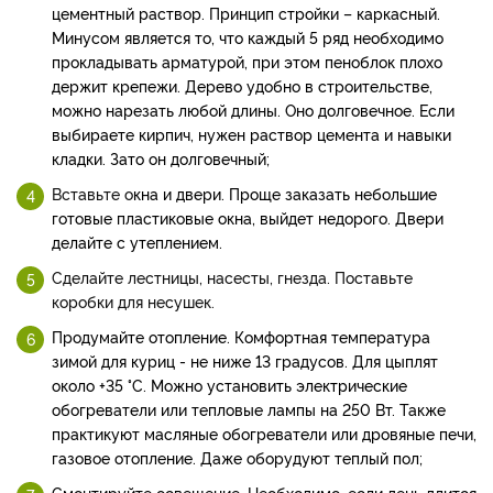
цементный раствор. Принцип стройки – каркасный.
Минусом является то, что каждый 5 ряд необходимо
прокладывать арматурой, при этом пеноблок плохо
держит крепежи. Дерево удобно в строительстве,
можно нарезать любой длины. Оно долговечное. Если
выбираете кирпич, нужен раствор цемента и навыки
кладки. Зато он долговечный;
Вставьте о
кна и двери. Проще заказать небольшие
готовые пластиковые окна, выйдет недорого. Двери
делайте с утеплением.
Сделайте лестницы, насесты, гнезда. Поставьте
коробки для несушек.
Продумайте о
топление. Комфортная температура
зимой для куриц - не ниже 13 градусов. Для цыплят
около +35
°
С. Можно установить электрические
обогреватели или тепловые лампы на 250 Вт. Также
практикуют масляные обогреватели или дровяные печи,
газовое отопление. Даже оборудуют теплый пол;
Смонтируйте освещение. Необходимо, если день длится