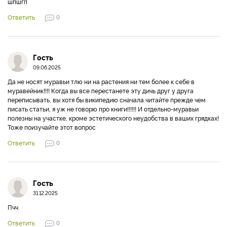
шпшгп
Ответить
0
Гость
09.06.2025
Да не носят муравьи тлю ни на растения ни тем более к себе в
муравейник!!!! Когда вы все перестанете эту дичь друг у друга
переписывать, вы хотя бы википедию сначала читайте прежде чем
писать статьи, я уж не говорю про книги!!!!!! И отдельно-муравьи
полезны на участке, кроме эстетического неудобства в ваших грядках!
Тоже поизучайте этот вопрос
Ответить
0
Гость
31.12.2025
Пчч
Ответить
0