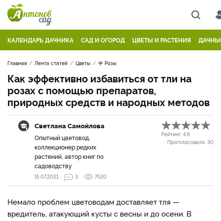
КАЛЕНДАРЬ ДАЧНИКА
САД И ОГОРОД
ЦВЕТЫ И РАСТЕНИЯ
ДАЧНЫ
Главная
Лента статей
Цветы
🌹 Розы
Как эффективно избавиться от тли на
розах с помощью препаратов,
природных средств и народных методов
Светлана Самойлова
Рейтинг:
4.6
Опытный цветовод,
Проголосовало:
30
коллекционер редких
растений, автор книг по
садоводству
15.07.2021
3
7520
Немало проблем цветоводам доставляет тля —
вредитель, атакующий кусты с весны и до осени. В