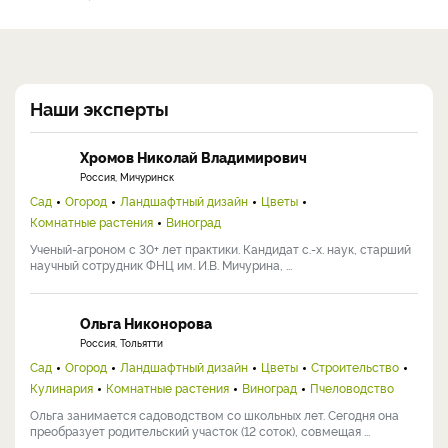
Наши эксперты
Хромов Николай Владимирович
Россия, Мичуринск
Сад
Огород
Ландшафтный дизайн
Цветы
Комнатные растения
Виноград
Ученый-агроном с 30+ лет практики. Кандидат с.-х. наук, старший
научный сотрудник ФНЦ им. И.В. Мичурина, ...
Ольга Никонорова
Россия, Тольятти
Сад
Огород
Ландшафтный дизайн
Цветы
Строительство
Кулинария
Комнатные растения
Виноград
Пчеловодство
Ольга занимается садоводством со школьных лет. Сегодня она
преобразует родительский участок (12 соток), совмещая ...