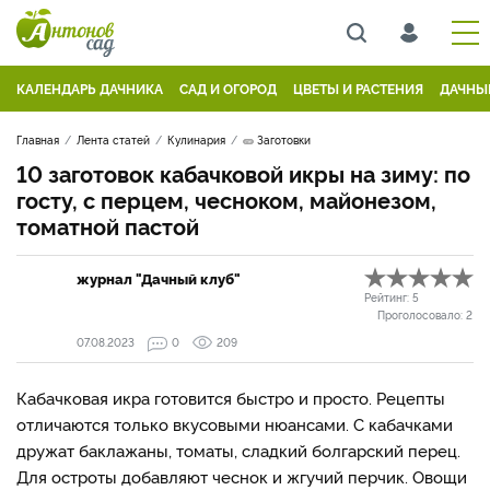
КАЛЕНДАРЬ ДАЧНИКА
САД И ОГОРОД
ЦВЕТЫ И РАСТЕНИЯ
ДАЧНЫ
Главная
Лента статей
Кулинария
🥒 Заготовки
10 заготовок кабачковой икры на зиму: по
госту, с перцем, чесноком, майонезом,
томатной пастой
журнал "Дачный клуб"
Рейтинг:
5
Проголосовало:
2
07.08.2023
0
209
Кабачковая икра готовится быстро и просто. Рецепты
отличаются только вкусовыми нюансами. С кабачками
дружат баклажаны, томаты, сладкий болгарский перец.
Для остроты добавляют чеснок и жгучий перчик. Овощи