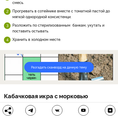
смесь.
Прогревать в сотейнике вместе с томатной пастой до
мягкой однородной консистенци.
Разложить по стерилизованным банкам, укутать и
поставить остывать.
Хранить в холодном месте.
Разгадать сканворд на дачную тему
Кабачковая икра с морковью
Этот рецепт без чеснока и острого перца. В нем нет масла,
уксуса, соли и сахара. Поэтому идеально подойдет для