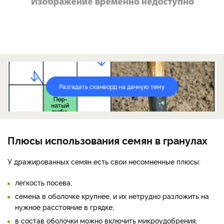
Разгадать сканворд на дачную тему
Плюсы использования семян в гранулах
У дражированных семян есть свои несом­ненные плюсы:
легкость по­сева;
семена в оболочке крупнее, и их нетрудно раз­ложить на
нужное расстояние в гряд­ке;
в состав оболочки можно включить микроудобрения,