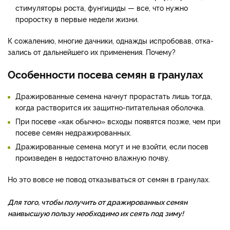
стимуляторы рос­та, фунгициды — все, что нужно
проростку в пер­вые недели жизни.
К сожалению, многие дачни­ки, однажды испробовав, отка­
зались от дальнейшего их при­менения. Почему?
Особенности посева семян в гранулах
Дражированные семена нач­нут прорастать лишь тогда,
когда растворится их защитно-­питательная оболочка.
При посеве «как обычно» всхо­ды появятся позже, чем при
по­севе семян недражированных.
Дражированные семена могут и не взойти, если по­сев
произведен в недостаточно влажную почву.
Но это вовсе не повод отказываться от семян в гранулах.
Для того, чтобы получить от дражированных семян
наивысшую пользу необходимо их сеять под зиму!