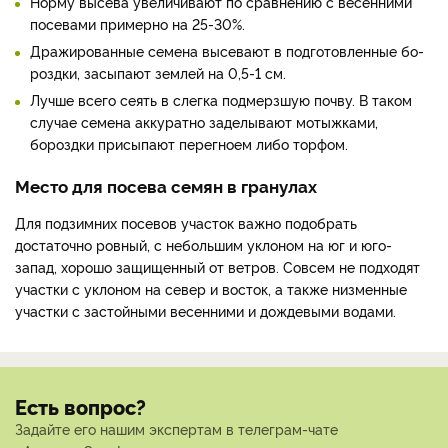
Норму высева увеличивают по сравнению с весенними
посевами примерно на 25-­30%.
Дражированные семена вы­севают в подготовленные бо­
роздки, засыпают землей на 0,5-1 см.
Лучше всего сеять в слегка подмерзшую почву. В таком
случае семена акку­ратно заделывают мотыжками,
бороздки присыпают перегно­ем либо торфом.
Место для посева семян в гранулах
Для подзимних посевов участок важно подобрать
достаточно ровный, с не­большим уклоном на юг и юго-
запад, хорошо защи­щенный от ветров. Сов­сем не подходят
участки с уклоном на север и вос­ток, а также низменные
участки с застойными ве­сенними и дождевыми во­дами.
Есть вопрос?
Задайте его нашим экспертам в телеграм-чате