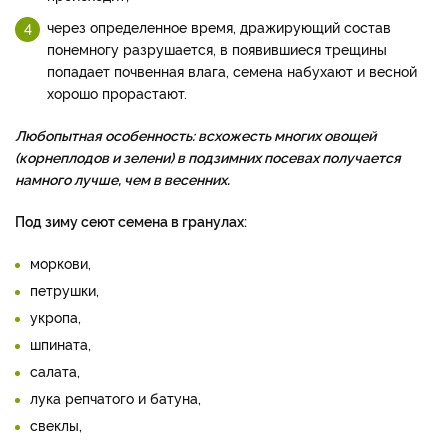
через опре­деленное вре­мя, дражирующий состав
понемногу разрушается, в появившие­ся трещины
попадает поч­венная влага, семена набуха­ют и весной
хорошо прорас­тают.
Любопытная особенность:
всхожесть многих овощей
(корнеплодов и зелени) в подзимних посевах по­лучается
намного лучше, чем в весенних.
Под зиму се­ют семена в гранулах:
мор­кови,
петрушки,
укропа,
шпи­ната,
салата,
лука репчатого и батуна,
свеклы,