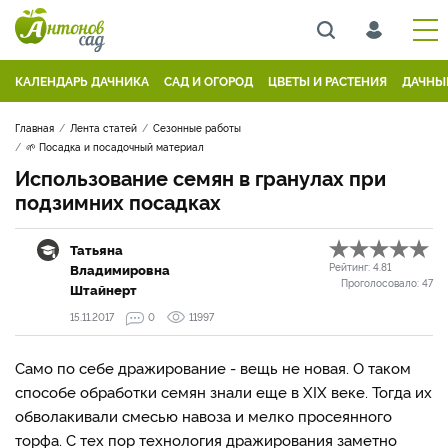
КАЛЕНДАРЬ ДАЧНИКА
САД И ОГОРОД
ЦВЕТЫ И РАСТЕНИЯ
ДАЧНЫ
Главная
Лента статей
Сезонные работы
🌱 Посадка и посадочный материал
Использование семян в гранулах при
подзимних посадках
Татьяна
Владимировна
Рейтинг:
4.81
Проголосовало:
47
Штайнерт
15.11.2017
0
11997
Само по себе дражирование - вещь не новая. О таком
способе обработки семян знали еще в XIX веке. Тогда их
обволакивали смесью на­воза и мелко просеянного
торфа. С тех пор техноло­гия дражирования заметно