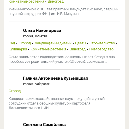
Комнатные растения
Виноград
Ученый-агроном с 30+ лет практики. Кандидат с.-х. наук, старший
научный сотрудник ФНЦ им. И.В. Мичурина, ...
Ольга Никонорова
Россия, Тольятти
Сад
Огород
Ландшафтный дизайн
Цветы
Строительство
Кулинария
Комнатные растения
Виноград
Пчеловодство
Ольга занимается садоводством со школьных лет. Сегодня она
преобразует родительский участок (12 соток), совмещая ...
Галина Антониевна Кузьмицкая
Россия, Хабаровск
Огород
Кандидат сельскохозяйственных наук, ведущий научный
сотрудник отдела овощных культур и картофеля
Дальневосточного НИИ ...
Светлана Самойлова