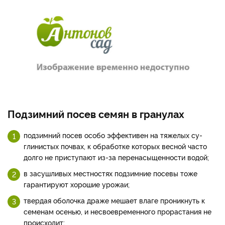
Подзимний посев семян в гранулах
подзимний посев особо эффективен на тяжелых су­
глинистых почвах, к обработке которых весной часто
долго не приступают из-за перена­сыщенности водой;
в засуш­ливых местностях подзимние посевы тоже
гарантируют хо­рошие урожаи;
твердая оболочка драже ме­шает влаге проникнуть к
семе­нам осенью, и несвоевре­менного про­растания не
происходит;