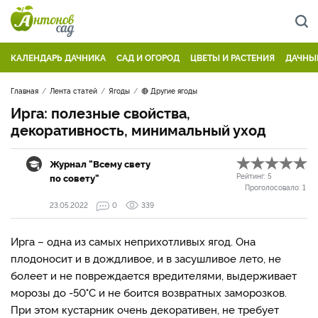
КАЛЕНДАРЬ ДАЧНИКА
САД И ОГОРОД
ЦВЕТЫ И РАСТЕНИЯ
ДАЧНЫ
Главная
Лента статей
Ягоды
🔴 Другие ягоды
Ирга: полезные свойства,
декоративность, минимальный уход
Журнал "Всему свету
по совету"
Рейтинг:
5
Проголосовало:
1
23.05.2022
0
339
Ирга – одна из самых неприхотливых ягод. Она
плодоносит и в дождливое, и в засушливое лето, не
болеет и не повреждается вредителями, выдерживает
морозы до -50°С и не боится возвратных заморозков.
При этом кустарник очень декоративен, не требует