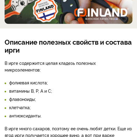
Описание полезных свойств и состава
ирги
В ирге содержится целая кладезь полезных
микроэлементов:
фолиевая кислота;
витамины В, Р, А и С;
флавоноиды;
клетчатка;
антиоксиданты.
В ирге много сахаров, поэтому ее очень любят детки. Еще из
ягод ирги получается хорошее вино, а вот при варке